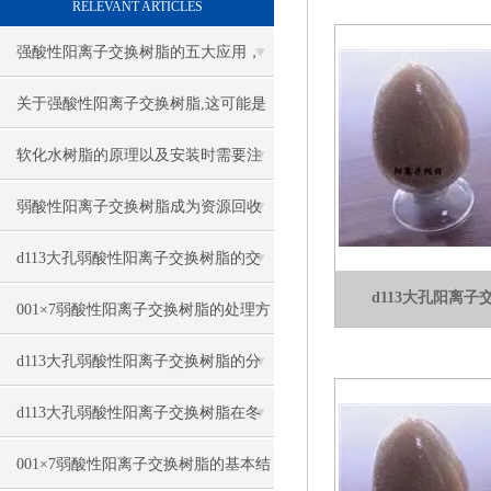
RELEVANT ARTICLES
强酸性阳离子交换树脂的五大应用，
你知道吗？
关于强酸性阳离子交换树脂,这可能是
一篇刷新你认知的文章
软化水树脂的原理以及安装时需要注
意什么？
弱酸性阳离子交换树脂成为资源回收
与高纯制备的绿色技术核心
d113大孔弱酸性阳离子交换树脂的交
d113大孔阳离
换容量与耐用性
001×7弱酸性阳离子交换树脂的处理方
法与清理
d113大孔弱酸性阳离子交换树脂的分
类与树脂类型
d113大孔弱酸性阳离子交换树脂在冬
季该怎么保存？
001×7弱酸性阳离子交换树脂的基本结