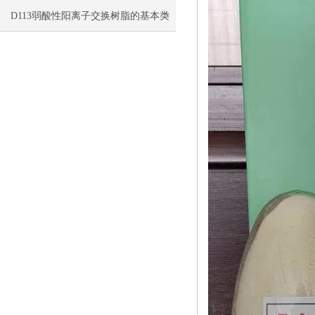
构与预处理
D113弱酸性阳离子交换树脂的基本类
型与介绍