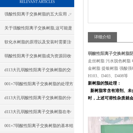
RELEVANT ARTICLES
强酸性阳离子交换树脂的五大应用，
你知道吗？
关于强酸性阳离子交换树脂,这可能是
详细介绍
一篇刷新你认知的文章
软化水树脂的原理以及安装时需要注
弱酸性阳离子交换树脂
意什么？
弱酸性阳离子交换树脂成为资源回收
走丝树脂 污水脱色树脂
金树脂 提银树脂 强酸强碱弱
与高纯制备的绿色技术核心
d113大孔弱酸性阳离子交换树脂的交
H103、D403、D408等
换容量与耐用性
新树脂的预处理：
001×7弱酸性阳离子交换树脂的处理方
新树脂常含有溶剂、未
法与清理
d113大孔弱酸性阳离子交换树脂的分
时，上述可溶性杂质就
类与树脂类型
d113大孔弱酸性阳离子交换树脂在冬
季该怎么保存？
001×7弱酸性阳离子交换树脂的基本结