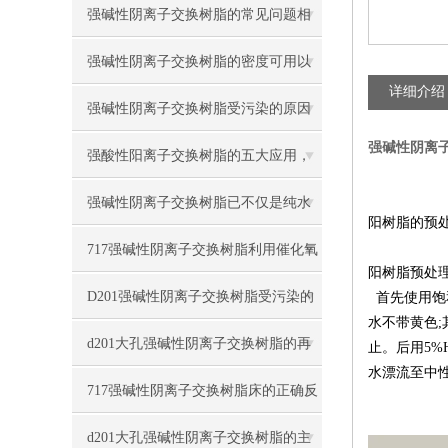
强碱性阴离子交换树脂的常见问题相
应解决方法分享
强碱性阴离子交换树脂的密度可用以
详细介绍
下方法表示
强碱性阴离子交换树脂受污染的原因
强碱性阴离
有哪些
强酸性阳离子交换树脂的五大应用，
你知道吗？
强碱性阴离子交换树脂已不仅是纯水
阳树脂的预
制备的核心材料
717强碱性阴离子交换树脂利用催化氧
阳树脂预处
化法再生
D201强碱性阴离子交换树脂受污染的
首先使用饱
水不带黄色
;
对策与情况
d201大孔强碱性阴离子交换树脂的再
止。后用
5%
水漂流至中
生与步骤
717强碱性阴离子交换树脂床的正确反
洗与再生方法
d201大孔强碱性阴离子交换树脂的主