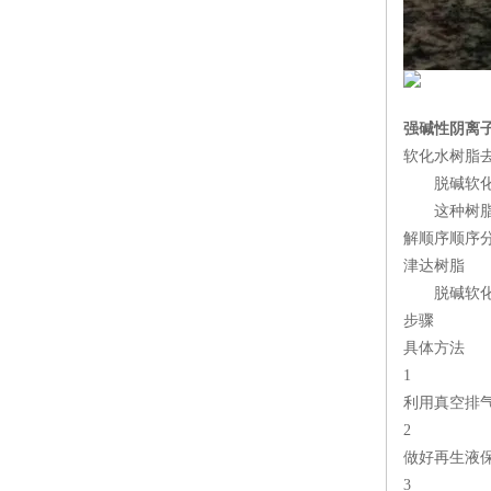
强碱性阴离
软化水树脂
脱碱软化
这种树脂和
解顺序顺序
津达树脂
脱碱软化
步骤
具体方法
1
利用真空排
2
做好再生液
3