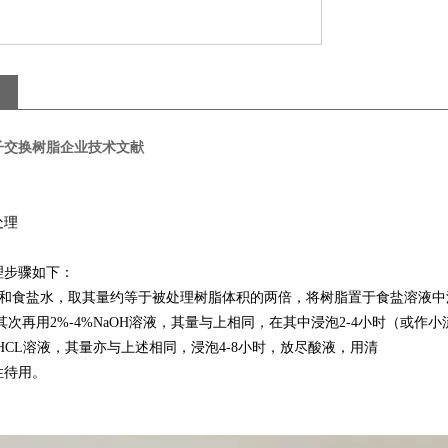
子交换树脂企业技术文献
处理
理步骤如下：
和食盐水，取其量约等于被处理树脂体积的两倍，将树脂置于食盐溶液中
其次再用
2%-4%NaOH
溶液，其量与上相同，在其中浸泡
2-4
小时（或作小
HCL
溶液，其量亦与上述相同，浸泡
4-8
小时，放尽酸液，用清
性待用。