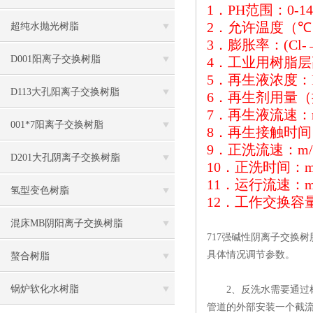
1
．
PH
范围：
0-14
2
．允许温度（
℃
超纯水抛光树脂
3
．膨胀率：
(Cl-
D001阳离子交换树脂
4
．工业用树脂层
5
．再生液浓度：
D113大孔阳离子交换树脂
6
．再生剂用量（
7
．再生液流速：
001*7阳离子交换树脂
8
．再生接触时间
9
．正洗流速：
m/
D201大孔阴离子交换树脂
10
．正洗时间：
m
11
．运行流速：
m
氢型变色树脂
12
．工作交换容
混床MB阴阳离子交换树脂
717强碱性阴离子交换
具体情况调节参数。
螯合树脂
锅炉软化水树脂
2、反洗水需要通过树
管道的外部安装一个截流