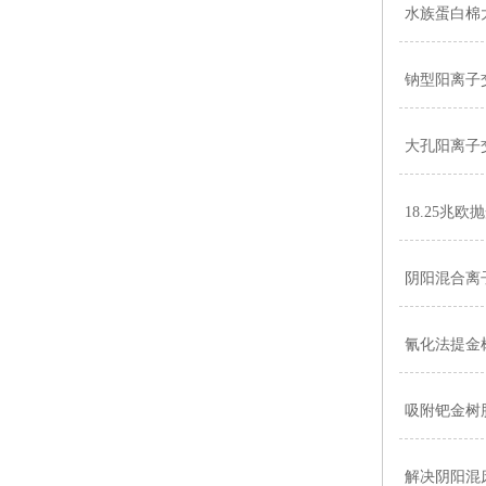
水族蛋白棉
钠型阳离子
大孔阳离子
18.25兆
阴阳混合离
氰化法提金
吸附钯金树
解决阴阳混