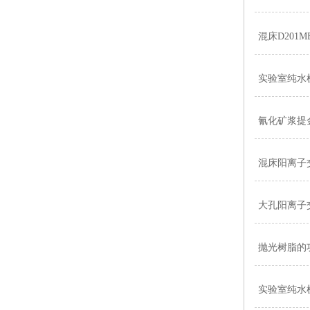
混床D20
实验室纯水
氰化矿浆提
混床阳离子
大孔阳离子
抛光树脂的
实验室纯水