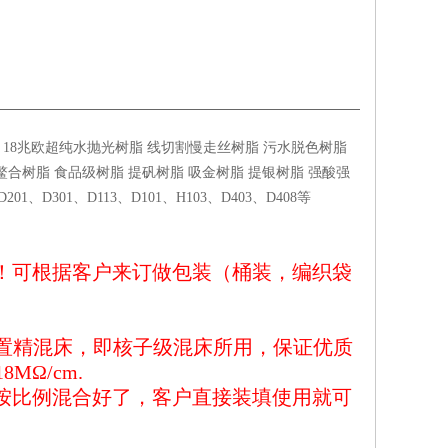
 18兆欧超纯水抛光树脂 线切割慢走丝树脂 污水脱色树脂
树脂 食品级树脂 提矾树脂 吸金树脂 提银树脂 强酸强
01、D301、D113、D101、H103、D403、D408等
！可根据客户来订做包装（桶装，编织袋
置精混床，即核子级混床所用，保证优质
18M
Ω
/cm.
按比例混合好了，客户直接装填使用就可