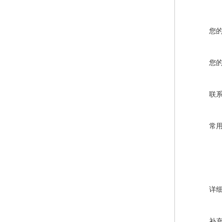
您
您
联
常
详
补