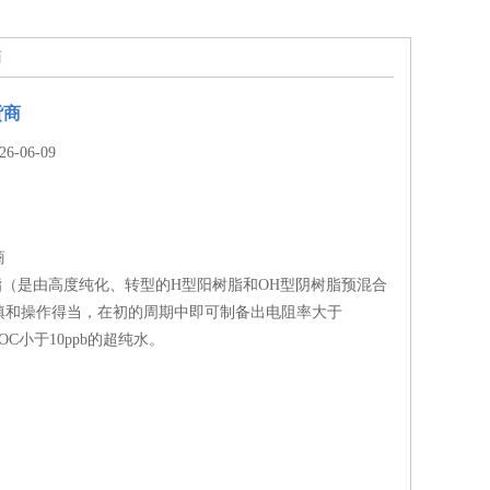
商
货商
-06-09
商
（是由高度纯化、转型的H型阳树脂和OH型阴树脂预混合
填和操作得当，在初的周期中即可制备出电阻率大于
和TOC小于10ppb的超纯水。