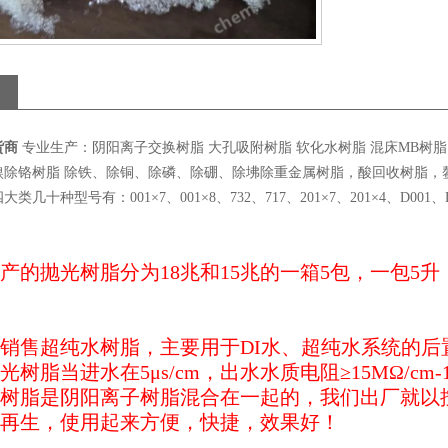
货商
专业生产：阴阳离子交换树脂 大孔吸附树脂 软化水树脂 混床MB树脂
除铬树脂 除铁、除铜、除磷、除硼、除坲除重金属树脂，酸回收树脂，鳌合
几十种型号有：001×7、001×8、732、717、201×7、201×4、D001、D2
产的抛光树脂分为
18
兆和
15
兆的一箱
5
包，一包
5
升
销售超纯水树脂，主要用于
DI
水、超纯水系统的后
光树脂当进水在
5
μ
s/cm
，出水水质电阻≥
15M
Ω
/cm
-
树脂是阴阳离子树脂混合在一起的，我们出厂就以
再生，使用起来方便，快捷，效果好！