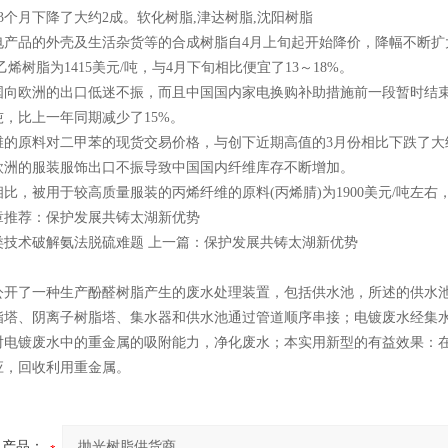
3个月下降了大约2成。软化树脂,津达树脂,沈阳树脂
的外壳及生活杂货等的合成树脂自4月上旬起开始降价，降幅不断扩大。目前
乙烯树脂为1415美元/吨，与4月下旬相比便宜了13～18%。
欧洲的出口低迷不振，而且中国国内家电换购补助措施前一段暂时结束等
吨，比上一年同期减少了15%。
原料对二甲苯的现货交易价格，与创下近期高值的3月份相比下跌了大约25
欧洲的服装服饰出口不振导致中国国内纤维库存不断增加。
被用于较高质量服装的丙烯纤维的原料(丙烯腈)为1900美元/吨左右，
荐：保护发展共铸太湖新优势
类技术破解氨法脱硫难题 上一篇：保护发展共铸太湖新优势
公开了一种生产酚醛树脂产生的废水处理装置，包括供水池，所述的供水
脂塔、阴离子树脂塔、集水器和供水池通过管道顺序串接；电镀废水经集
对电镀废水中的重金属的吸附能力，净化废水；本实用新型的有益效果：
应，回收利用重金属。
产品：