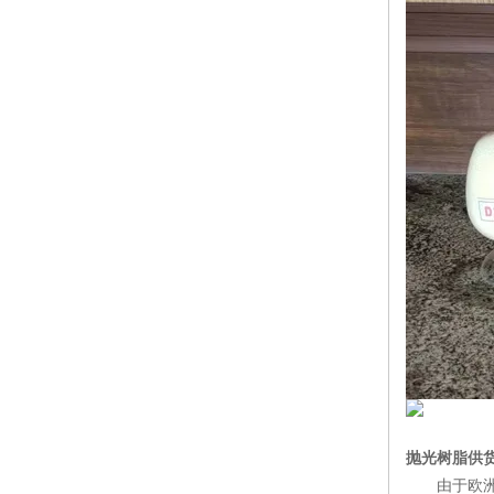
抛光树脂供
由于欧洲债