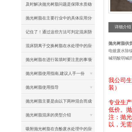
及时解决抛光树脂问题是保障水质稳
的关键
抛光树脂在主要行业中的具体应用分
详细介绍
享
记住了！通过这些方法可判定混床阴
抛光树脂供
离子交换树脂是否需要更换
混床阴离子交换树脂在水处理中的应
电镀废水除镍
碱弱酸弱碱四大类
用广泛
抛光树脂在进行装填时要注意的事项
抛光树脂使用指南,建议人手一份
我公司生
装）
抛光树脂使用指导
抛光树脂主要是由以下两种混合而成
专业生产
低价。抛
的
抛光树脂混床的类型介绍
注：抛光
以，无需
吸附抛光树脂在含酚废水处理中的应