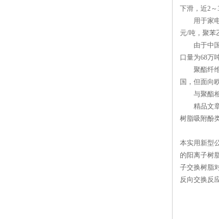
下滑，近2～
用于家电产品
元/吨，聚苯
由于中国向
口量为68万
聚酯纤维的
国，但面向
与聚酯相比，
精品文章推
树脂吸附酚
本实用新型
的阳离子树
子交换树脂
反向交换反