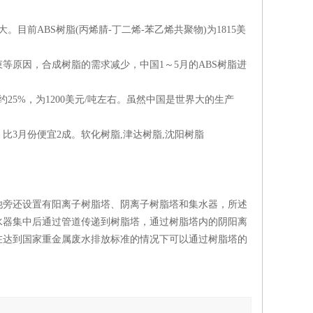
ABS树脂(丙烯腈-丁二烯-苯乙烯共聚物)为1815美
原因，合成树脂的需求减少，中国1～5月的ABS树脂进
%，为1200美元/吨左右。虽然中国是世界大的生产
比3月份便宜2成。软化树脂,津达树脂,沈阳树脂
池旁还设置有阳离子树脂塔、阴离子树脂塔和集水器，所述
水器集中后通过管道传递到树脂塔，通过树脂塔内的阴阳离
在达到国家重金属废水排放标准的情况下可以通过树脂塔的