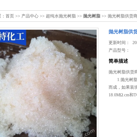
置：
首页
>>
产品中心
>>
超纯水抛光树脂
>>
抛光树脂
>> 抛光树脂供货
抛光树脂供
更新时间： 2026
产品型号：
简单描述
抛光树脂供货
1.抛光树脂
而成，如果装
18.0MΩ.cm