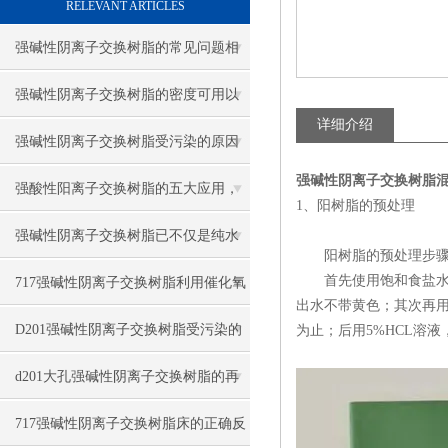
RELEVANT ARTICLES
强碱性阴离子交换树脂的常见问题相
应解决方法分享
强碱性阴离子交换树脂的密度可用以
详细介绍
下方法表示
强碱性阴离子交换树脂受污染的原因
强碱性阴离子交换树脂
有哪些
强酸性阳离子交换树脂的五大应用，
1、阳树脂的预处理
你知道吗？
强碱性阴离子交换树脂已不仅是纯水
阳树脂的预处理步骤
制备的核心材料
首先使用饱和食盐水，
717强碱性阴离子交换树脂利用催化氧
出水不带黄色；其次再用
化法再生
D201强碱性阴离子交换树脂受污染的
为止；后用5%HCL溶
对策与情况
d201大孔强碱性阴离子交换树脂的再
生与步骤
717强碱性阴离子交换树脂床的正确反