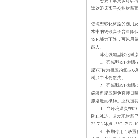
想要了解更多可以看下
津达混床离子交换树脂预
强碱型软化树脂的选用
水中的钙镁离子含量降
软化能力下降，可以用
能力。
津达强碱型软化树脂
1、强碱型软化树脂在
脂)可转为相应的氢型
树脂中水份散失。
2、强碱型软化树脂内含
袋装树脂应避免直接日
剧溶胀而破碎。应根据其
3、当环境温度在0°
防止冰冻。若发现树脂已被
23.5% 冰点 -3°C -7°C -10
4、长期停用而放置在