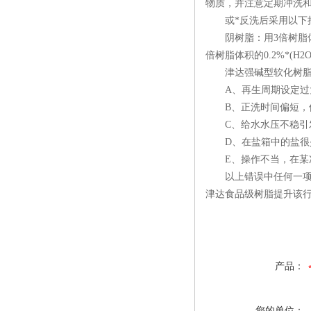
物质，并注意定期冲洗
或*反洗后采用以下
阴树脂：用3倍树脂体积
倍树脂体积的0.2%*(H
津达强碱型软化树脂
A、再生周期设定过大
B、正洗时间偏短，使
C、给水水压不稳引发
D、在盐箱中的盐很少
E、操作不当，在某次
以上错误中任何一项均
津达食品级树脂提升该行
产品：
您的单位：