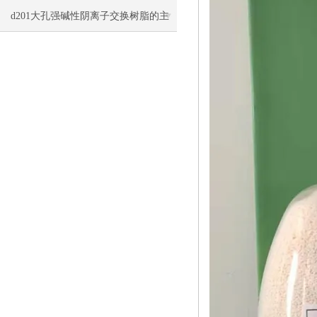
洗与再生方法
d201大孔强碱性阴离子交换树脂的主
要类型和应用