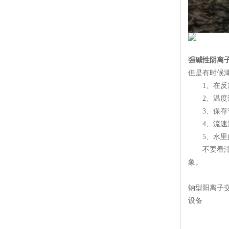
强碱性阴离
但是有时候
1、在反冲
2、温度过
3、保存管
4、流速过
5、水里的
不要看津达
象。
钠型阳离子
设备