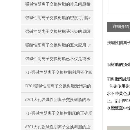
强碱性阴离子交换树脂的常见问题相
应解决方法分享
强碱性阴离子交换树脂的密度可用以
详细介绍
下方法表示
强碱性阴离子交换树脂受污染的原因
强碱性阴离
有哪些
强酸性阳离子交换树脂的五大应用，
你知道吗？
强碱性阴离子交换树脂已不仅是纯水
阳树脂的预
制备的核心材料
717强碱性阴离子交换树脂利用催化氧
阳树脂预处
化法再生
D201强碱性阴离子交换树脂受污染的
首先使用饱
水不带黄色
;
对策与情况
d201大孔强碱性阴离子交换树脂的再
止。后用
5%
水漂流至中
生与步骤
717强碱性阴离子交换树脂床的正确反
洗与再生方法
d201大孔强碱性阴离子交换树脂的主