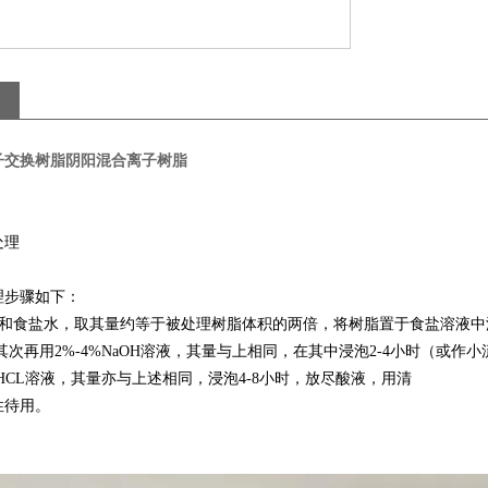
子交换树脂阴阳混合离子树脂
处理
理步骤如下：
和食盐水，取其量约等于被处理树脂体积的两倍，将树脂置于食盐溶液中
其次再用
2%-4%NaOH
溶液，其量与上相同，在其中浸泡
2-4
小时（或作小
HCL
溶液，其量亦与上述相同，浸泡
4-8
小时，放尽酸液，用清
性待用。