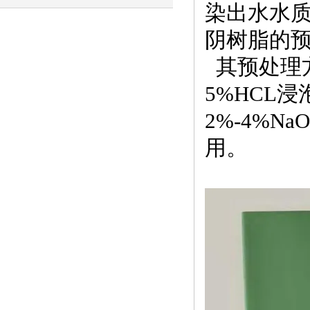
染出水水
过程
阴树脂的
其预处理
5%HCL浸
2%-4%Na
用。