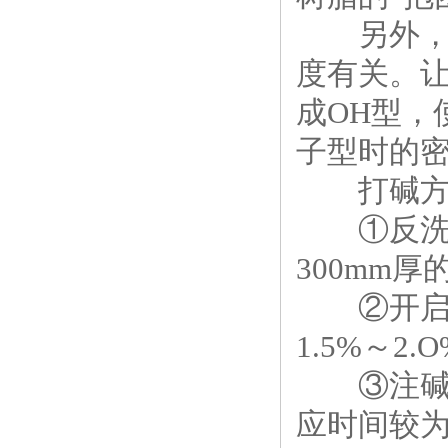
另外，津
度有关。
成OH型，
子型时的
打碱方法
①反洗完
300mm厚
②开启碱抽
1.5%～2.
③注碱完后
应时间较