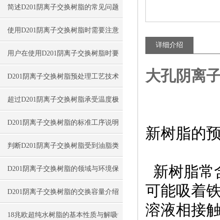
简述D201阴离子交换树脂的常见问题
相应解决方法
使用D201阴离子交换树脂时需要注意
详细介绍
的事项分享
用户在使用D201阴离子交换树脂时要
大孔阴离
对其特性适当了解
D201阴离子交换树脂预处理工艺技术
指南
超过D201阴离子交换树脂承受温度极
限值导致结构破坏
D201阴离子交换树脂的标准工序说明
新树脂的
判断D201阴离子交换树脂受到油脂类
新树脂常
污染程度方法概述
D201阴离子交换树脂的领域与环境保
可能吸着
护
D201阴离子交换树脂的交换容量介绍
溶液相接
18兆欧超纯水树脂的基本性质与解吸