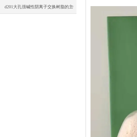
洗与再生方法
d201大孔强碱性阴离子交换树脂的主
要类型和应用