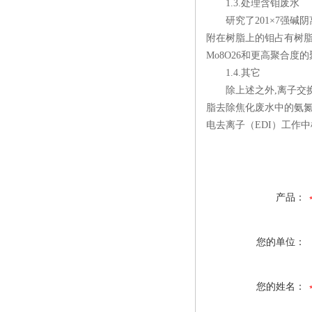
1.3.处理含钼废水
研究了201×7强碱阴
附在树脂上的钼占有树脂的
Mo8O26和更高聚合
1.4.其它
除上述之外,离子交换
脂去除焦化废水中的氨氮
电去离子（EDI）工作
产品：
您的单位：
您的姓名：