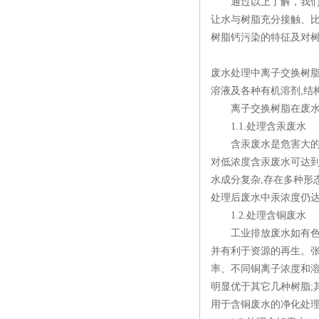
通过以上了解，我们知
让水与树脂充分接触、
树脂钙污染的特征及对树
废水处理中离子交换树
溶液及各种有机溶剂,结
离子交换树脂在废水
1.1.处理含汞废水
含汞废水是危害大的工
对低浓度含汞废水可达
水成分复杂,存在多种形
处理后废水中汞浓度仍达0.
1.2.处理含铜废水
工业排放废水如有色冶炼
并有利于资源的再生。
率、不同铜离子浓度和溶液
明显优于其它几种树脂;其
用于含铜废水的净化处