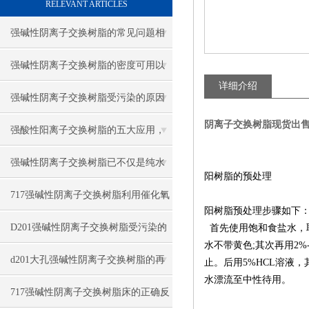
RELEVANT ARTICLES
强碱性阴离子交换树脂的常见问题相
应解决方法分享
强碱性阴离子交换树脂的密度可用以
详细介绍
下方法表示
强碱性阴离子交换树脂受污染的原因
阴离子交换树脂现货出
有哪些
强酸性阳离子交换树脂的五大应用，
你知道吗？
强碱性阴离子交换树脂已不仅是纯水
阳树脂的预处理
制备的核心材料
717强碱性阴离子交换树脂利用催化氧
阳树脂预处理步骤如下
化法再生
D201强碱性阴离子交换树脂受污染的
首先使用饱和食盐水，
水不带黄色
;
其次再用
2%
对策与情况
d201大孔强碱性阴离子交换树脂的再
止。后用
5%HCL
溶液，
水漂流至中性待用。
生与步骤
717强碱性阴离子交换树脂床的正确反