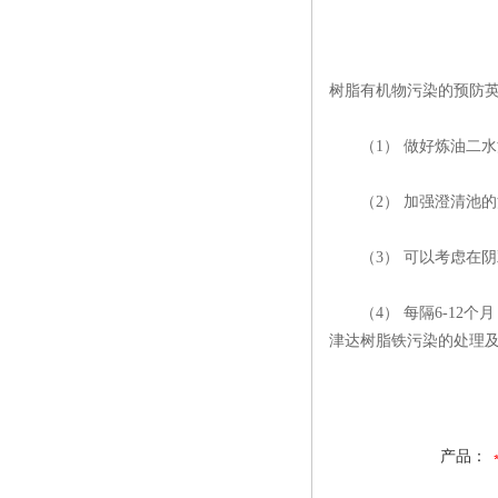
树脂有机物污染的预防英
（1） 做好炼油二水源
（2） 加强澄清池的混
（3） 可以考虑在阴
（4） 每隔6-12个
津达树脂铁污染的处理及
产品：