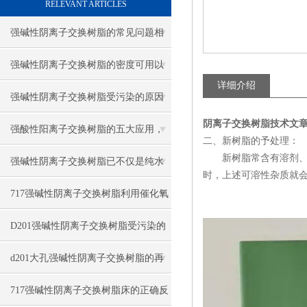
RELEVANT ARTICLES
强碱性阴离子交换树脂的常见问题相
应解决方法分享
强碱性阴离子交换树脂的密度可用以
详细介绍
下方法表示
强碱性阴离子交换树脂受污染的原因
阴离子交换树脂技术文
有哪些
强酸性阳离子交换树脂的五大应用，
二、新树脂的予处理
新树脂常含有溶剂、未
你知道吗？
强碱性阴离子交换树脂已不仅是纯水
时，上述可溶性杂质就
制备的核心材料
717强碱性阴离子交换树脂利用催化氧
化法再生
D201强碱性阴离子交换树脂受污染的
对策与情况
d201大孔强碱性阴离子交换树脂的再
生与步骤
717强碱性阴离子交换树脂床的正确反