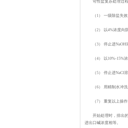
苛性盐复苏处理过程如
（1） 一级除盐失效
（2） 以4%浓度向阴树脂
（3） 停止进NaOH
（4） 以10%-15%
（5） 停止进NaCl
（6） 用精制水冲洗。时
（7） 重复以上操作
开始处理时，排出的废
进出口碱浓度相等。