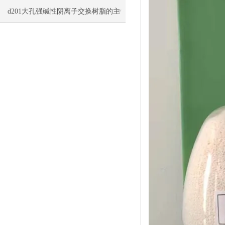
洗与再生方法
d201大孔强碱性阴离子交换树脂的主
要类型和应用