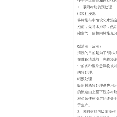
便于连续操作和自动化
1、吸附树脂的预处理
⑴装柱浸泡
将树脂与中性软化水混合
泡前，先将水排净，然后
缩空气，使柱内树脂充分
⑵清洗（反洗）
清洗的目的是为了*除
在准备清洗前，先将浸泡树
中的各种混杂悬浮物被冲
的预处理。
⑶预处理
吸附树脂预处理是先用5个
的流速由上至下洗涤树
程必须使树脂层始终处
于生产。
2、吸附树脂的吸附操作