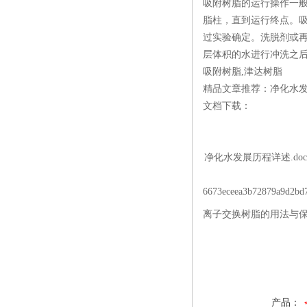
吸附树脂的运行操作一般
脂柱，直到运行终点。吸
过实验确定。洗脱剂或再
层体积的水进行冲洗之
吸附树脂,津达树脂
精品文章推荐：净化水
文档下载：
净化水发展历程详述.doc
6673eceea3b72879a9d2bd7
离子交换树脂的用法与保
产品：