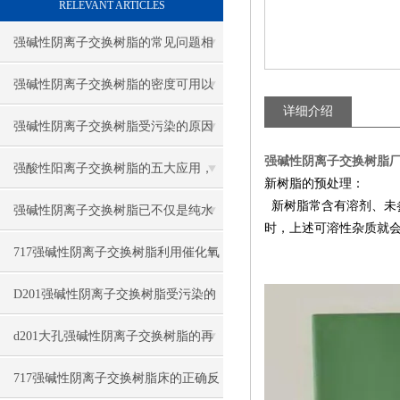
RELEVANT ARTICLES
强碱性阴离子交换树脂的常见问题相
应解决方法分享
强碱性阴离子交换树脂的密度可用以
详细介绍
下方法表示
强碱性阴离子交换树脂受污染的原因
强碱性阴离子交换树脂
有哪些
强酸性阳离子交换树脂的五大应用，
新树脂的预处理：
新树脂常含有溶剂、未
你知道吗？
强碱性阴离子交换树脂已不仅是纯水
时，上述可溶性杂质就
制备的核心材料
717强碱性阴离子交换树脂利用催化氧
化法再生
D201强碱性阴离子交换树脂受污染的
对策与情况
d201大孔强碱性阴离子交换树脂的再
生与步骤
717强碱性阴离子交换树脂床的正确反