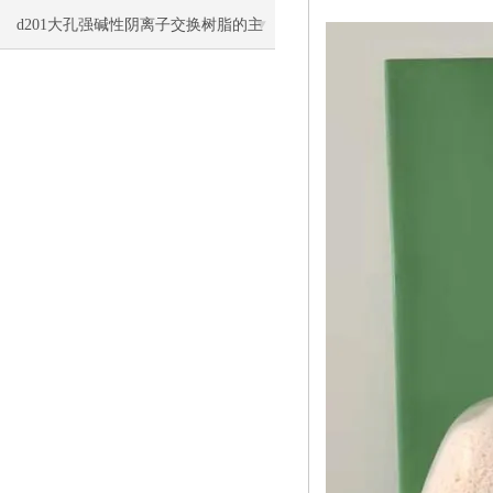
洗与再生方法
d201大孔强碱性阴离子交换树脂的主
要类型和应用