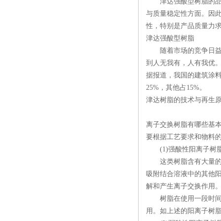
津达强酸型树脂的品种
与质量稳定性方面。因
性，特别是产品质量力
津达强酸型树脂
随着市场的竞争日益激
到人无我有，人有我优
据报道，我国的建筑涂料
25%，其他占15%。
津达树脂的技术与再生原
离子交换树脂有哪些基
要根据工艺要求和物料
(1)强酸性阳离子树
这类树脂含有大量的强酸
吸附结合溶液中的其他
解和产生离子交换作用
树脂在使用一段时间后
用。如上述的阳离子树脂