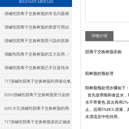
RELEVANT ARTICLES
强碱性阴离子交换树脂的常见问题相
应解决方法分享
强碱性阴离子交换树脂的密度可用以
详细介绍
下方法表示
强碱性阴离子交换树脂受污染的原因
阴离子交换树脂采购
有哪些
强酸性阳离子交换树脂的五大应用，
你知道吗？
强碱性阴离子交换树脂已不仅是纯水
阳树脂的预处理
制备的核心材料
717强碱性阴离子交换树脂利用催化氧
阳树脂预处理步骤如下
化法再生
D201强碱性阴离子交换树脂受污染的
首先使用饱和食盐水，
水不带黄色
;
其次再用
2%
对策与情况
d201大孔强碱性阴离子交换树脂的再
止。后用
5%HCL
溶液，
水漂流至中性待用。
生与步骤
717强碱性阴离子交换树脂床的正确反