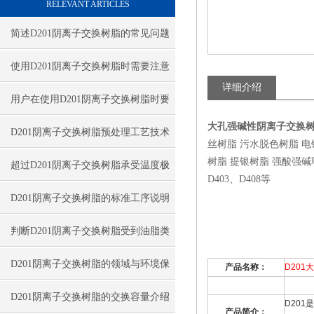
RELEVANT ARTICLES
简述D201阴离子交换树脂的常见问题
相应解决方法
使用D201阴离子交换树脂时需要注意
详细介绍
的事项分享
用户在使用D201阴离子交换树脂时要
大孔强碱性阴离子交换
对其特性适当了解
D201阴离子交换树脂预处理工艺技术
丝树脂 污水脱色树脂 
树脂 提银树脂 强酸强碱弱酸弱
指南
超过D201阴离子交换树脂承受温度极
D403、D408等
限值导致结构破坏
D201阴离子交换树脂的标准工序说明
判断D201阴离子交换树脂受到油脂类
污染程度方法概述
D201阴离子交换树脂的领域与环境保
产品名称：
D201
大
护
D201阴离子交换树脂的交换容量介绍
D201
是
产品简介：