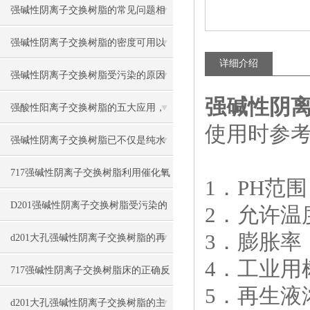
强碱性阴离子交换树脂的常见问题相
应解决方法分享
强碱性阴离子交换树脂的密度可用以
详细介绍
下方法表示
强碱性阴离子交换树脂受污染的原因
强碱性阴
有哪些
强酸性阳离子交换树脂的五大应用，
使用时参
你知道吗？
强碱性阴离子交换树脂已不仅是纯水
制备的核心材料
717强碱性阴离子交换树脂利用催化氧
1．PH范围：
化法再生
D201强碱性阴离子交换树脂受污染的
2．允许温
3．膨胀率：
对策与情况
d201大孔强碱性阴离子交换树脂的再
4．工业用树
生与步骤
717强碱性阴离子交换树脂床的正确反
5．再生液浓
洗与再生方法
d201大孔强碱性阴离子交换树脂的主