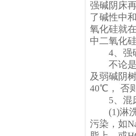
强碱阴床
了碱性中和
氧化硅就
中二氧化
4、强碱
不论是什
及弱碱阴树
40℃， 
5、混
(1)淋
污染，如N
脂上，或H