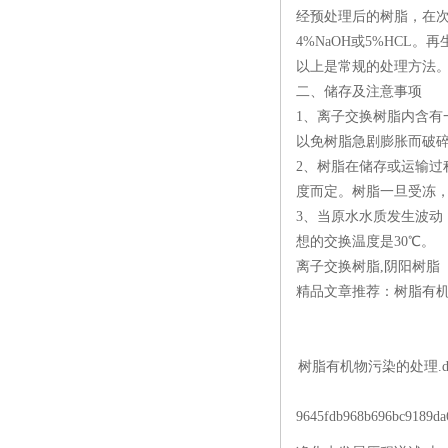
经预处理后的树脂，在次
4%NaOH或5%HCL
以上是常规的处理方法
二、储存及注意事项
1、离子交换树脂内含有
以免树脂急剧膨胀而破
2、树脂在储存或运输过
度而定。树脂一旦受冻，
3、当原水水质发生波
想的交换温度是30℃。
离子交换树脂,阴阳树脂
精品文章推荐：树脂有
树脂有机物污染的处理.d
9645fdb968b696bc9189da