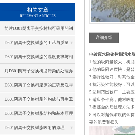
相关文章
RELEVANT ARTICLES
简述D301阴离子交换树脂可采用的制
详细介绍
备方法
D301阴离子交换树脂的工艺与质量
电镀废水除铬树脂污水
D301阴离子交换树脂的温度要求与相
1.他的吸附量较大，树脂
2.他的吸附速度快，是
关因素
对D301阴离子交换树脂污染的处理办
3.选择性较好，对其他
法及防止措施
4.抗污染性能较好，可
D301阴离子交换树脂床的正确反洗与
5.适用范围较广，主要
再生方法
D301阴离子交换树脂的构成与再生工
6.适应条件宽，他对吸
7.提炼金的后处理方法
艺
D301阴离子交换树脂结构和基本原理
8.可以对超低浓度的金
要的浪费和损失
D301阴离子交换树脂吸附的原理