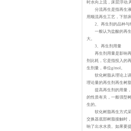
时水向上流，床层浮动;
分流再生是指再生液自
用顺流再生工艺，下部
2、再生剂的品种与
一般认为盐酸的再生效
大。
3、再生剂用量
再生剂用量是影响再生的
剂比耗，它是指投入的
生剂量，单位g/mol。
软化树脂从理论上讲1m
理论量的再生剂再生树脂
提高再生剂的用量，可
的性质有关，一般强型
生的。
软化树脂再生方式采用
交换器底部树脂接触时
响了出水水质。如果要