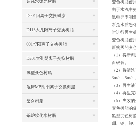
超纯水抛光树脂
变色树脂使
由于水汽中
D001阳离子交换树脂
氢电导率测
断是水质恶
D113大孔阳离子交换树脂
时进行再生
变色树脂使
001*7阳离子交换树脂
新购买的变
（1）将新树
D201大孔阴离子交换树脂
而破裂。
（2）将清洗
氢型变色树脂
3m/h～5m
（3）再生液
混床MB阴阳离子交换树脂
（4）再生
（5）失效的
螯合树脂
变色树脂的
锅炉软化水树脂
氢型变色树脂
硼、钠、钾、