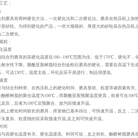
工艺：
法
磨具有两种硬化方法，一次硬化法和二次硬化法。磨具在热压机上加热硬
异形砂轮。为得到硬化的产品，一些大规模的、厚度大的砂轮虽在热压机
为二次硬化。
规程：
化温度
剂磨具的高硬化温度在180--190℃范围为佳。低于170℃，硬化不，
及耐水性下降。聚酰亚胺树脂结合剂金刚石磨具的硬化，需要在高温下生
高，可达230℃，温度太低，环化反应不易进行，制品强度低。
速度
结合剂种类、在热压机上的硬化时间、磨具形状、粒度等诸因素有关
树脂的聚合温度为100℃，而聚酰亚胺预聚温度更高，前者可在100℃前
反应，后者为180℃后预聚合、故均应慢速升温。
上硬化时间较长的磨具，挥发物已基本排出，可快速升温，反之，二次
复杂、粒度细的应采取慢速升温;反之则可快速升温。
时间
高硬化温度有关。硬化温度高、时间可短，反之则长。酚醛树脂磨具在18