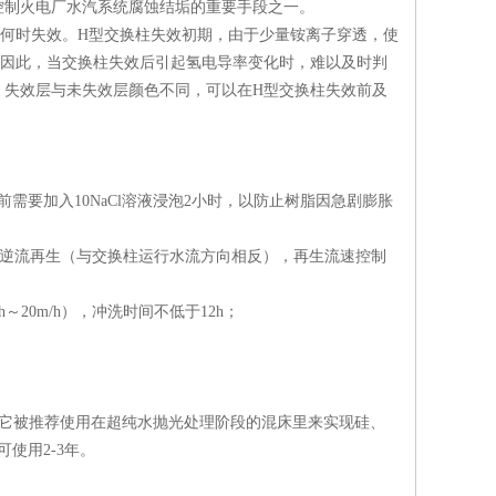
控制火电厂水汽系统腐蚀结垢的重要手段之一。
何时失效。H型交换柱失效初期，由于少量铵离子穿透，使
。因此，当交换柱失效后引起氢电导率变化时，难以及时判
，失效层与未失效层颜色不同，可以在H型交换柱失效前及
需要加入10NaCl溶液浸泡2小时，以防止树脂因急剧膨胀
动态逆流再生（与交换柱运行水流方向相反），再生流速控制
20m/h），冲洗时间不低于12h；
脂。它被推荐使用在超纯水抛光处理阶段的混床里来实现硅、
使用2-3年。