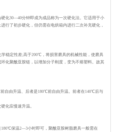
化30―40分钟即成为成品称为一次硬化法。它适用于小
上进行了初步硬化，但仍需在电烘箱内进行二次补充硬化，
化学稳定性差;高于200℃，将损害磨具的机械性能，使磨具
成环化聚酰亚胺链，以增加分子刚度，变为不熔塑料。故其
。
自由升温、后者是180℃前自由升温。前者在140℃后与
硬化应慢速升温。
0℃保温2―3小时即可，聚酰亚胺树脂磨具一般需在