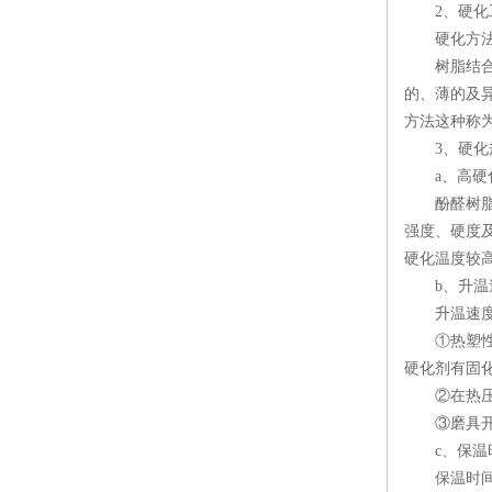
2、硬化
硬化方
树脂结合剂
的、薄的及
方法这种称
3、硬化
a、高硬
酚醛树脂结合
强度、硬度
硬化温度较
b、升温
升温速度与
①热塑性酚醛
硬化剂有固化
②在热压机
③磨具开头
c、保温
保温时间与