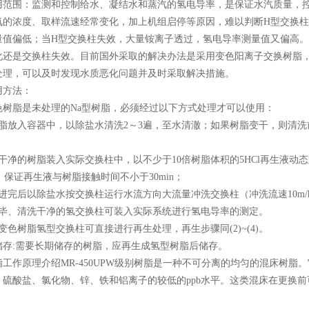
用范围：监测和控制给水、凝结水和蒸汽的氢电导率，是保证水汽质量，
氨的浓度、取样流速经常变化，加上机组启停等原因，难以判断H型交换柱
量值偏低；当H型交换柱失效，大量铵离子透过，氢电导率测量值又偏高
化还是交换柱失效。目前国外采取的解决办法是采用变色阳离子交换树脂
处理，可以及时发现水质恶化问题并及时采取解决措施。
用方法：
色树脂是未处理的Na型树脂，必须经过以下方式处理才可以使用：
脂放入容器中，以除盐水清洗2～3遍，至水清澈；如果树脂变干，则清洗前
干净的树脂装入实际交换柱中，以不少于10倍树脂体积的5HCl再生液
/h，保证再生液与树脂接触时间不小于30min；
进完后以除盐水按交换柱运行水流方向大流量冲洗交换柱（冲洗流速10m/h～
完毕、清洗干净的氢交换柱可装入实际系统进行氢电导率的测定。
变色树脂氢型交换柱可直接进行再生处理，再生步骤同(2)~(4)。
储存:需要长期储存的树脂，应再生成氢型树脂后储存。
工作原理介绍MR-450UPW级别树脂是一种不可分离的均匀的混床树
硫酸盐、氯化物、锌、铁和铝离子的较低的ppb水平。这类混床在更换前可