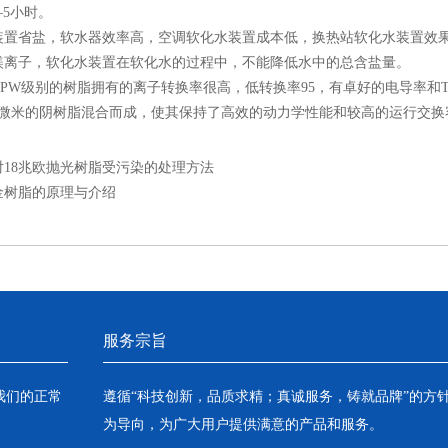
―5小时。
省盐，软水器效率高，空调软化水装置成本低，换热站软化水装置效果
镁离子，软化水装置在软化水的过程中，不能降低水中的总含盐量。
W级别的树脂拥有的离子转换率很高，低转换率95，有卓好的电导率和TO
90微米的阴树脂混合而成，使其保持了高效的动力学性能和较高的运行交换
对18兆欧抛光树脂受污染的处理方法
金树脂的原理与介绍
服务宗旨
我们的正常
遵循“科技创新，品质求精；真诚服务，铸就品牌”的方
为导向，为广大用户提供满意的产品和服务。