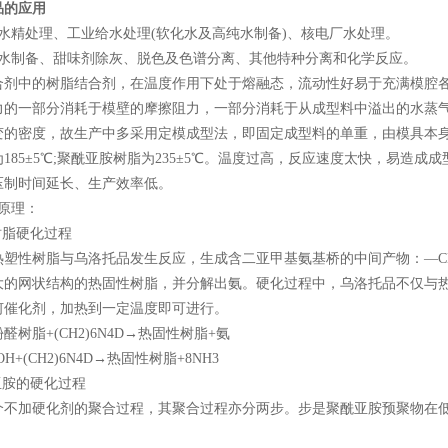
品的应用
精处理、工业给水处理(软化水及高纯水制备)、核电厂水处理。
制备、甜味剂除灰、脱色及色谱分离、其他特种分离和化学反应。
中的树脂结合剂，在温度作用下处于熔融态，流动性好易于充满模腔各部位
力的一部分消耗于模壁的摩擦阻力，一部分消耗于从成型料中溢出的水蒸
变的密度，故生产中多采用定模成型法，即固定成型料的单重，由模具本
185±5℃;聚酰亚胺树脂为235±5℃。温度过高，反应速度太快，易造
压制时间延长、生产效率低。
原理：
脂硬化过程
性树脂与乌洛托品发生反应，生成含二亚甲基氨基桥的中间产物：―CH2
大的网状结构的热固性树脂，并分解出氨。硬化过程中，乌洛托品不仅与
何催化剂，加热到一定温度即可进行。
脂+(CH2)6N4D→热固性树脂+氨
H+(CH2)6N4D→热固性树脂+8NH3
胺的硬化过程
加硬化剂的聚合过程，其聚合过程亦分两步。步是聚酰亚胺预聚物在低