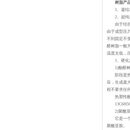
树脂
产
1、凝结水
2、超纯水
由于结合剂
由于成型压
不到固定不
醛树脂一般为
温度太低，
1、硬化
1)酚醛树
阶段是热塑
应，生成庞
程不要求任
热塑性酚醛树
13C6H5O
2)聚酰亚
它是一个不
聚酰亚胺。