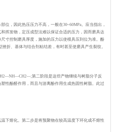
，因此热压压力不高，一般在30~60MPa。应当指出，
气和挥发物，定压成型法难以保证合适的压力，因而磨具达
身尺寸控制磨具厚度，施加的压力以使模具压到位为准。酚
成成型挫折、基体与结合剂粘结差，有时甚至使磨具产生裂纹。
―NH―CH2―;第二阶段是这些产物继续与树脂分子反
热塑性酚醛作用，而且与游离酚作用生成热固性树脂。此过
温下熔化。第二步是将预聚物在较高温度下环化成不熔性