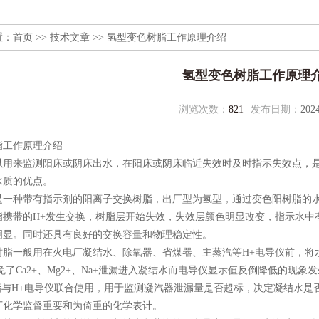
置：
首页
>>
技术文章
>> 氢型变色树脂工作原理介绍
氢型变色树脂工作原理
浏览次数：
821
发布日期：
2024
脂工作原理介绍
以用来监测阳床或阴床出水，在阳床或阴床临近失效时及时指示失效点，
水质的优点。
一种带有指示剂的阳离子交换树脂，出厂型为氢型，通过变色阳树脂的水如果含有
脂携带的H+发生交换，树脂层开始失效，失效层颜色明显改变，指示水中有
明显。同时还具有良好的交换容量和物理稳定性。
一般用在火电厂凝结水、除氧器、省煤器、主蒸汽等H+电导仪前，将
免了Ca2+、Mg2+、Na+泄漏进入凝结水而电导仪显示值反倒降低的现象
与H+电导仪联合使用，用于监测凝汽器泄漏量是否超标，决定凝结水是
厂化学监督重要和为倚重的化学表计。