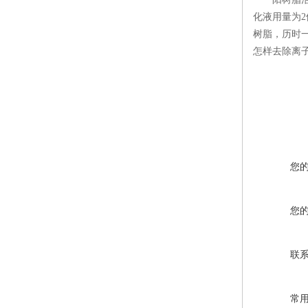
化液用量为2
树脂，历时一
怎样去除离子
您
您
联
常