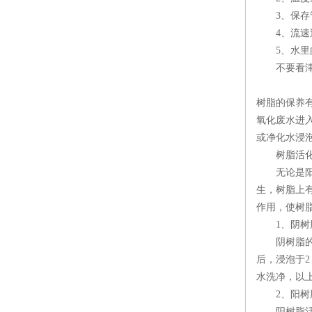
3、保存管
4、流速过
5、水里的
不要看津达
树脂的保养
氧化废水进
或净化水浸
树脂活
无论是阳树
生，树脂上有
作用，使树
1、阴树
阴树脂的活
后，浸泡于2
水洗净，以上
2、阳树
阳树脂活化