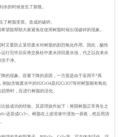
到水的时候发生了膨胀。
生了树脂变质。造成的破碎。
希望能帮助大家避免在使用树脂时候出现破碎的现象。
时又要防止某些废水对树脂的剧烈氧化作用。因此，酸性
备运行完毕后应将交换柱中废水排回废水池，代之以自来水
淋洗干净。
降的现象。容量下降的原因，一方面是由于采用不*再
含铬废水中的H2CrO4及H2Cr2O7等对树脂都有氧化
的趋势时，应进行树脂的活化。
比较成功的经验。其原理操作如下：将阴树脂正常再生之
上的Cr6+还原成Cr3+。树脂在上述溶液中浸泡一昼夜，然后用清
用。
的高价阳离子，如Fe3+，Cr3+等。可在体内活化，活