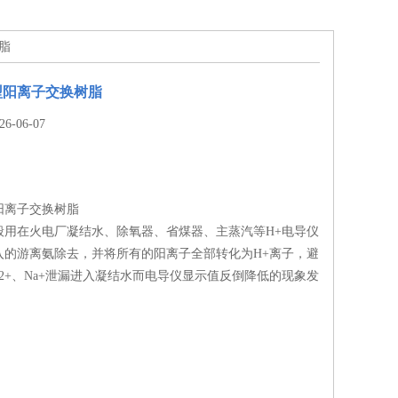
脂
型阳离子交换树脂
-06-07
阳离子交换树脂
般用在火电厂凝结水、除氧器、省煤器、主蒸汽等H+电导仪
入的游离氨除去，并将所有的阳离子全部转化为H+离子，避
Mg2+、Na+泄漏进入凝结水而电导仪显示值反倒降低的现象发