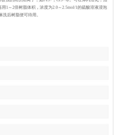
1～2倍树脂体积，浓度为2.0～2.5mol/1的硫酸溶液浸泡
，淋洗后树脂便可待用。