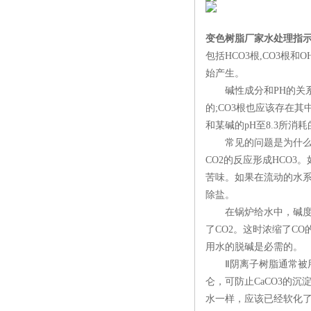
变色树脂厂家水处理指
包括HCO3根,CO3根和
始产生。
碱性成分和PH的关系可
的;CO3根也应该存在
和某碱的pH至8.3所消
常见的问题是为什么当N
CO2的反应形成HCO
苦味。如果在流动的水系中
除盐。
在锅炉给水中，碱度也是
了CO2。这时浓缩了C
用水的脱碱是必需的。
Ⅱ阴离子树脂通常被用来
仑，可防止CaCO3的
水一样，应该已经软化