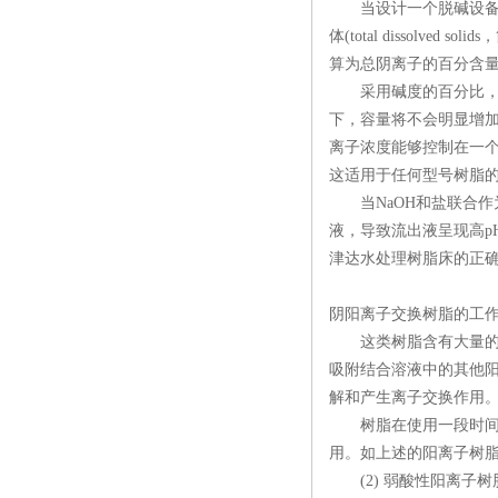
当设计一个脱碱设备时，
体(total dissol
算为总阴离子的百分含
采用碱度的百分比，通过交换
下，容量将不会明显增加。当
离子浓度能够控制在一个
这适用于任何型号树脂
当NaOH和盐联合作为
液，导致流出液呈现高p
津达水处理树脂床的正确
阴阳离子交换树脂的工作
这类树脂含有大量的强酸
吸附结合溶液中的其他
解和产生离子交换作用
树脂在使用一段时间后
用。如上述的阳离子树脂
(2) 弱酸性阳离子树