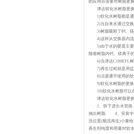
的应用后需要对树脂更
津达软化水树脂更换
1)软化水树脂都是通
2)当自来水通过交换
3)树脂吸附了钙、镁
4)这样从交换器内流
5)由于水的硬度主要由
随着树脂内钙、镁离子
6)当津达C100EF
7)再生过程就是用盐
8)洁源通宇使用的软化
9)软化水树脂的更换
10)软化水树脂可以
津达软化水树脂更换
1、拆下进出水管路，排
抽出树脂; 4、安装
洗位置(顺流再生)小量
再生剂纯度和用量对软水