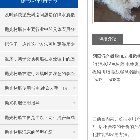
RELEVANT ARTICLES
及时解决抛光树脂问题是保障水质稳
的关键
抛光树脂在主要行业中的具体应用分
详细介绍
享
记住了！通过这些方法可判定混床阴
阴阳混合树脂18.25兆
离子交换树脂是否需要更换
混床阴离子交换树脂在水处理中的应
脂 污水脱色树脂 电镀
提银树脂 强酸强碱弱酸弱碱四大
用广泛
抛光树脂在进行装填时要注意的事项
D403、D408等
抛光树脂使用指南,建议人手一份
抛光树脂使用指导
抛光树脂主要是由以下两种混合而成
目前国内高、超纯水用
*，以不合格的低价的
的
抛光树脂混床的类型介绍
化性能和应用方法。