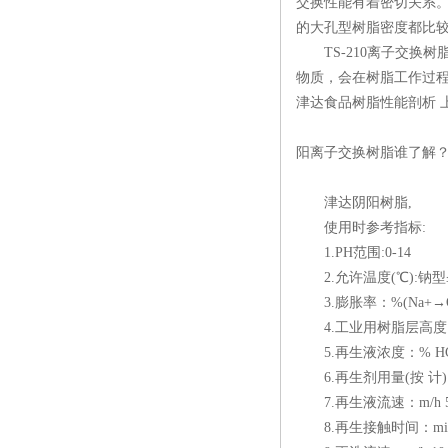
交换性能有着密切关系
的大孔型树脂密度都比
TS-210离子交换树
物质，会在树脂工作过
津达食品树脂性能剖析 
阳离子交换树脂谁了解
津达阴阳树脂,
使用时参考指标:
1.PH范围:0-14
2.允许温度(℃):钠型≤1
3.膨胀率：%(Na+→OH
4.工业用树脂层高度：m 
5.再生液浓度：% HCL:2-
6.再生剂用量(按 计):kg/
7.再生液流速：m/h 5
8.再生接触时间：minut