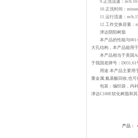
9.正洗流速：m/h:10-
10.正洗时间：minute
11.运行流速：m/h,15-
12.工作交换容量：mmol
津达阴阳树脂
本产品的性能与001×
大孔结构，本产品能用
本产品相当于美国Amberlite
于我国老牌号：D031;61号;
用途:本产品主要用于高
重金属;氨基酸回收;也
包装：编织袋，内衬
津达C100E软化树脂
产品：