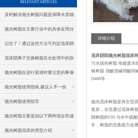
RELEVANT ARTICLES
及时解决抛光树脂问题是保障水质稳
的关键
抛光树脂在主要行业中的具体应用分
详细介绍
享
记住了！通过这些方法可判定混床阴
混床阴阳抛光树脂混床
离子交换树脂是否需要更换
混床阴离子交换树脂在水处理中的应
污水脱色树脂 电镀废水
银树脂 强酸强碱弱酸弱碱四大类
用广泛
抛光树脂在进行装填时要注意的事项
D408等
抛光树脂使用指南,建议人手一份
抛光树脂使用指导
抛光混床树脂是再生型高
复床，水流通过混床树脂
抛光树脂主要是由以下两种混合而成
阴树脂的OH-与水中硫
长，树脂的交换能力会逐
的
抛光树脂混床的类型介绍