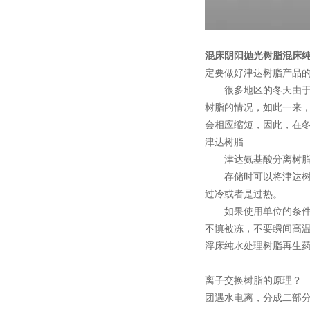
混床阴阳抛光树脂混床
定要做好津达树脂产品
很多地区的冬天由于各
树脂的情况，如此一来
会相应缩短，因此，在
津达树脂
津达氨基酸分离树脂
存储时可以将津达树脂
过冷或者是过热。
如果使用单位的条件不
不慎被冻，不要瞬间高
浮床纯水处理树脂再生药
离子交换树脂的原理？
团遇水电离，分成二部分