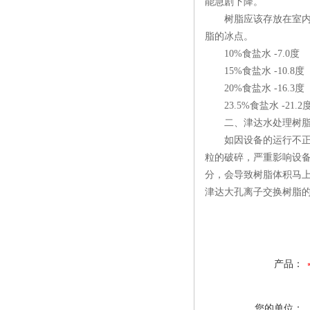
能急剧下降。
树脂应该存放在室内为
脂的冰点。
10%食盐水 -7.0度
15%食盐水 -10.8度
20%食盐水 -16.3度
23.5%食盐水 -21.2
二、津达水处理树脂
如因设备的运行不正常
粒的破碎，严重影响设
分，会导致树脂体积马
津达大孔离子交换树脂的
产品：
您的单位：