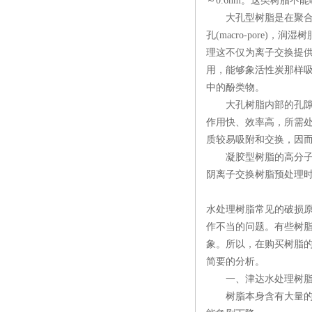
～0.6nm。这类树脂
大孔型树脂是在聚合反
孔(macro-pore)
理这不仅为离子交换提
用，能够象活性炭那样
中的酚类物。
大孔树脂内部的孔隙又
作用快、效率高，所需
质较易吸附和交换，因
凝胶型树脂的高分子骨
阴离子交换树脂预处理时
水处理树脂常见的破损
作不当的问题。有些树
象。所以，在购买树脂
简要的分析。
一、津达水处理树脂
树脂本身含有大量的水