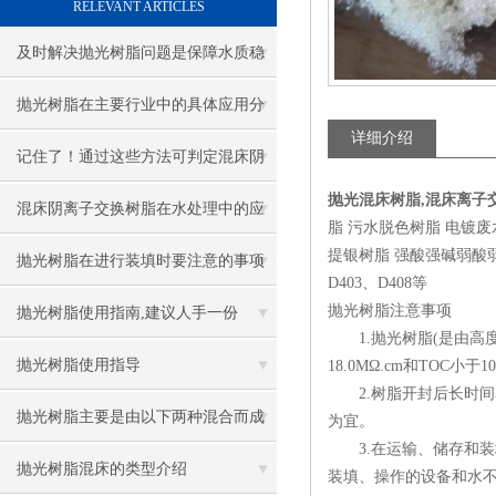
RELEVANT ARTICLES
及时解决抛光树脂问题是保障水质稳
的关键
抛光树脂在主要行业中的具体应用分
详细介绍
享
记住了！通过这些方法可判定混床阴
抛光混床树脂,混床离子
离子交换树脂是否需要更换
混床阴离子交换树脂在水处理中的应
脂 污水脱色树脂 电镀
提银树脂 强酸强碱弱酸弱碱四大
用广泛
抛光树脂在进行装填时要注意的事项
D403、D408等
抛光树脂注意事项
抛光树脂使用指南,建议人手一份
1.抛光树脂(是由高
抛光树脂使用指导
18.0MΩ.cm和TOC小于
2.树脂开封后长时间暴
抛光树脂主要是由以下两种混合而成
为宜。
3.在运输、储存和装
的
抛光树脂混床的类型介绍
装填、操作的设备和水不