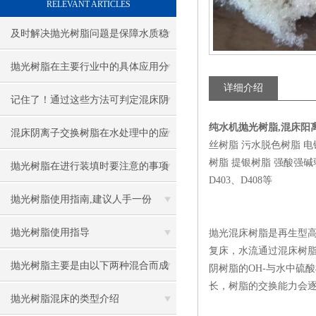
RELEVANT ARTICLES
及时解决抛光树脂问题是保障水质稳
的关键
抛光树脂在主要行业中的具体应用分
详细介绍
享
记住了！通过这些方法可判定混床阴
纯水机抛光树脂,混床阳
离子交换树脂是否需要更换
混床阴离子交换树脂在水处理中的应
丝树脂 污水脱色树脂 
树脂 提银树脂 强酸强碱弱酸弱
用广泛
抛光树脂在进行装填时要注意的事项
D403、D408等
抛光树脂使用指南,建议人手一份
抛光树脂使用指导
抛光混床树脂是再生型高
复床，水流通过混床树脂
抛光树脂主要是由以下两种混合而成
阴树脂的OH-与水中硫
长，树脂的交换能力会逐
的
抛光树脂混床的类型介绍