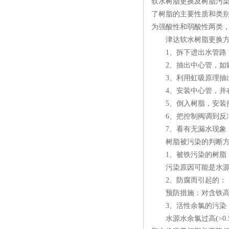
软水树脂更换及树脂污
了树脂的主要性质和类
为强酸性和弱酸性两类
津达软水树脂更换方
1、拆下进出水管路，
2、抽出中心管，如罐体
3、利用虹吸原理抽
4、安装中心管，并在
5、倒入树脂，安装
6、把控制阀调到反冲
7、看有无漏水现象
树脂被污染的判断方
1、被铁污染的树脂，
污染原因可能是水源水含
2、防腐而引起的：
预防措施：对含铁高的
3、活性余氯的污染
水源水余氯过高(>0.