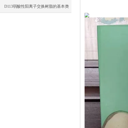
构与预处理
D113弱酸性阳离子交换树脂的基本类
型与介绍