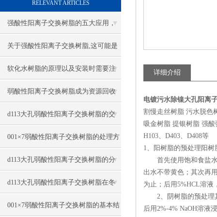
RELEVANT ARTICLES
强酸性阳离子交换树脂的五大应用，
你知道吗？
关于强酸性阳离子交换树脂,这可能是
一篇刷新你认知的文章
软化水树脂的原理以及安装时需要注
详细介绍
意什么？
弱酸性阳离子交换树脂成为资源回收
电镀污水除镍大孔阳离
割慢走丝树脂 污水脱色
与高纯制备的绿色技术核心
d113大孔弱酸性阳离子交换树脂的交
吸金树脂 提银树脂 强酸强碱
换容量与耐用性
H103、D403、D408等
001×7弱酸性阳离子交换树脂的处理方
1、阳树脂的预处理阳树
法与清理
d113大孔弱酸性阳离子交换树脂的分
首先使用饱和食盐水，
出水不带黄色；其次再用
类与树脂类型
d113大孔弱酸性阳离子交换树脂在冬
为止；后用5%HCL溶
2、阴树脂的预处理其预
季该怎么保存？
001×7弱酸性阳离子交换树脂的基本结
后用2%-4% NaOH