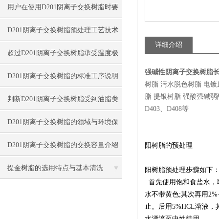
的事项分享
用户在使用D201阴离子交换树脂时要
对其特性适当了解
D201阴离子交换树脂预处理工艺技术
详细介绍
指南
超过D201阴离子交换树脂承受温度极
强碱性阴离子交换树脂
限值导致结构破坏
D201阴离子交换树脂的标准工序说明
树脂 污水脱色树脂 电
脂 提银树脂 强酸强碱弱酸弱碱
判断D201阴离子交换树脂受到油脂类
D403、D408等
污染程度方法概述
D201阴离子交换树脂的领域与环境保
护
D201阴离子交换树脂的交换容量介绍
阳树脂的预处理
提金树脂的选用特点与基本清洗
阳树脂预处理步骤如下
首先使用饱和食盐水，
水不带黄色
;
其次再用
2%
止。后用
5%HCL
溶液，
水漂流至中性待用。