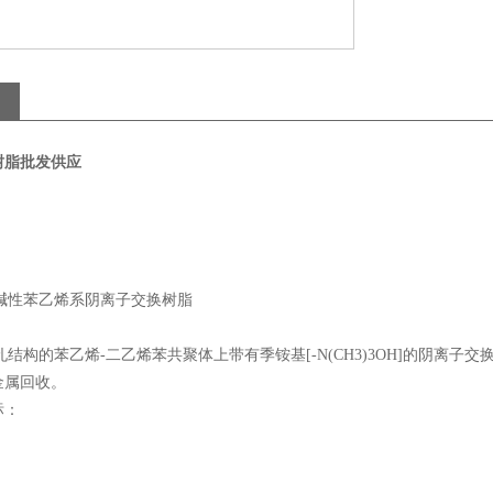
树脂批发供应
强碱性苯乙烯系阴离子交换树脂
大孔结构的苯乙烯-二乙烯苯共聚体上带有季铵基[-N(CH3)3OH]的阴
金属回收。
标：