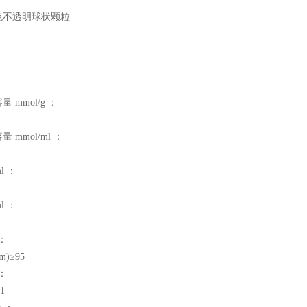
色不透明球状颗粒
 mmol/g ：
 mmol/ml ：
l ：
l ：
：
mm)≥95
：
1