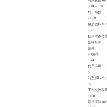
有效粒径 mm
0.400-0.700
均一系数 ：
≤1.60
磨后圆球率 
≥90
使用时参考
指标名称
指标
pH范围
1-14
使用温度°C
80
转型膨胀率(Na
≤20
工作交换容量 
≥400
运行流速 m/