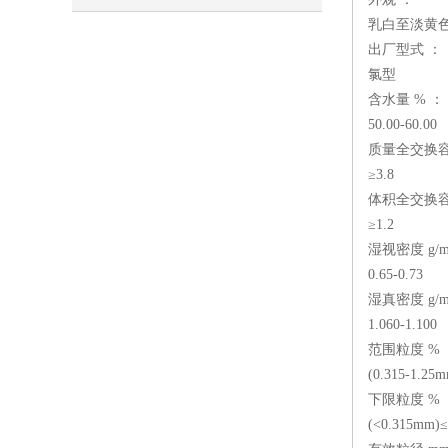
乳白至淡黄
出厂型式 ：
氯型
含水量 % ：
50.00-60.00
质量全交换容量
≥3.8
体积全交换容量
≥1.2
湿视密度 g/m
0.65-0.73
湿真密度 g/m
1.060-1.100
范围粒度 % 
(0.315-1.25
下限粒度 % 
(<0.315mm)≤