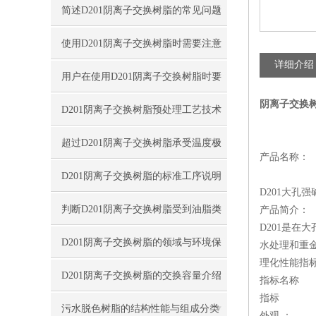
简述D201阴离子交换树脂的常见问题
相应解决方法
使用D201阴离子交换树脂时需要注意
详细介绍
的事项分享
用户在使用D201阴离子交换树脂时要
阴离子交换
对其特性适当了解
D201阴离子交换树脂预处理工艺技术
指南
超过D201阴离子交换树脂承受温度极
产品名称：
限值导致结构破坏
D201阴离子交换树脂的标准工序说明
D201大孔
判断D201阴离子交换树脂受到油脂类
产品简介：
D201是在
污染程度方法概述
D201阴离子交换树脂的领域与环境保
水处理和重
理化性能指
护
D201阴离子交换树脂的交换容量介绍
指标名称
指标
污水脱色树脂的结构性能与组成分类
外观 ：