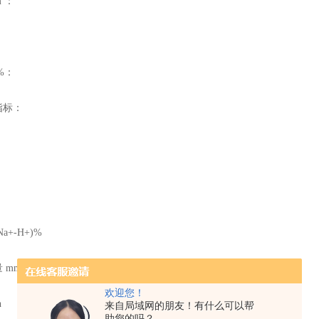
 ：
%：
指标：
+-H+)%
mmol/L
欢迎您！
h
来自局域网的朋友！有什么可以帮
助您的吗？