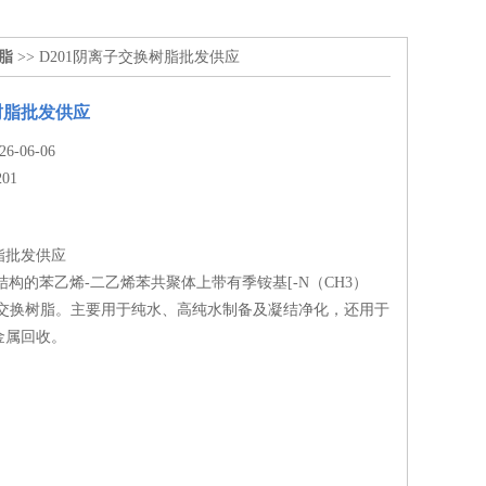
树脂
>> D201阴离子交换树脂批发供应
树脂批发供应
-06-06
201
脂批发供应
孔结构的苯乙烯-二乙烯苯共聚体上带有季铵基[-N（CH3）
离子交换树脂。主要用于纯水、高纯水制备及凝结净化，还用于
金属回收。