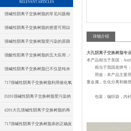
RELEVANT ARTICLES
强碱性阴离子交换树脂的常见问题相
应解决方法分享
强碱性阴离子交换树脂的密度可用以
详细介绍
下方法表示
强碱性阴离子交换树脂受污染的原因
大孔阴离子交换树脂专
有哪些
强酸性阳离子交换树脂的五大应用，
本产品相当于美国：Amberlit
相当于我国老牌号：D231
你知道吗？
强碱性阴离子交换树脂已不仅是纯水
用途：本产品主要用于高
制备的核心材料
重金属，生化分离和糖
717强碱性阴离子交换树脂利用催化氧
化法再生
D201强碱性阴离子交换树脂受污染的
包装：编织袋，内衬
对策与情况
d201大孔强碱性阴离子交换树脂的再
生与步骤
717强碱性阴离子交换树脂床的正确反