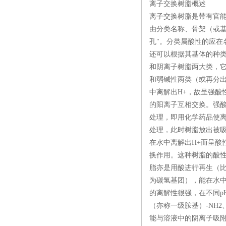
离子交换树脂概述
离子交换树脂是带有官
由分类名称、骨架（或
孔"。分类属酸性的应在
还可以根据其基体的种
和阴离子树脂两大类，
和弱碱性两类（或再分
中离解出H+，故呈强酸
的阳离子互相交换。强
处理，即用化学药品使
处理，此时树脂放出被
在水中离解出H+而呈酸
换作用。这种树脂的酸性
脂亦是用酸进行再生（
为碳氢基团），能在水
的离解性很强，在不同
（亦称一级胺基）-NH
能与溶液中的阴离子吸