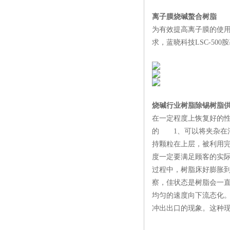
离子膜烧碱螯合树脂
为有效提高离子膜的使
求，蓝晓科技LSC-500
烧碱行业树脂除锡树脂
在一定程度上恢复好的
的 1、可以将夹杂在
持颗粒在上层，被利用
度一定要满足顾客的实
过程中，树脂床好膨胀
察，佳状态是树脂会一
均匀的速度向下流态化
冲出出口的现象。这种