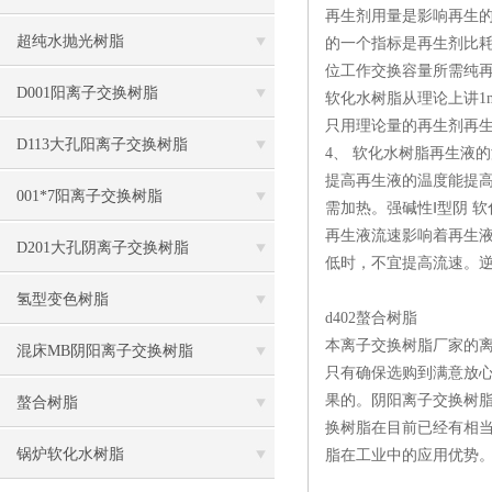
再生剂用量是影响再生的重
超纯水抛光树脂
的一个指标是再生剂比
位工作交换容量所需纯再生
D001阳离子交换树脂
软化水树脂从理论上讲1
只用理论量的再生剂再生
D113大孔阳离子交换树脂
4、 软化水树脂再生液
提高再生液的温度能提高
001*7阳离子交换树脂
需加热。强碱性Ⅰ型阴 软
再生液流速影响着再生液
D201大孔阴离子交换树脂
低时，不宜提高流速。逆
氢型变色树脂
d402螯合树脂
本离子交换树脂厂家的
混床MB阴阳离子交换树脂
只有确保选购到满意放
果的。阴阳离子交换树
螯合树脂
换树脂在目前已经有相
锅炉软化水树脂
脂在工业中的应用优势