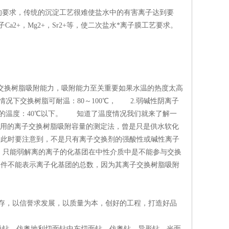
的要求，传统的沉淀工艺很难使盐水中的有害离子达到要
Ca2+，Mg2+，Sr2+等，使二次盐水*离子膜工艺要求。
换树脂吸附能力，吸附能力至关重要如果水温的热度太高
况下交换树脂可耐温：80～100℃， 2.弱碱性阴离子
适宜的温度：40℃以下。 知道了温度情况我们就来了解一
采用的离子交换树脂吸附容量的测定法，曾是只是供水软化
.此时要注意到，不是只有离子交换剂的强酸性或碱性离子
，只能弱解离的离子的化基团在中性介质中是不能参与交换
条件不能表示离子化基团的总数，因为其离子交换树脂吸附
求生存，以信誉求发展，以质量为本，创好的工程，打造好品
烫钻，仿奥地利切面钻中东切面钻，仿奥钻，异形钻，光面