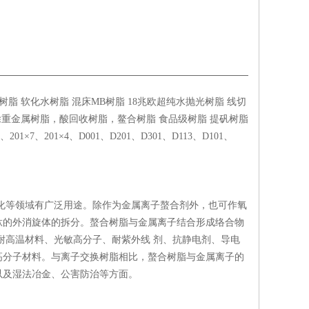
脂 软化水树脂 混床MB树脂 18兆欧超纯水抛光树脂 线切
除重金属树脂，酸回收树脂，鳌合树脂 食品级树脂 提矾树脂
×7、201×4、D001、D201、D301、D113、D101、
化等领域有广泛用途。除作为金属离子螯合剂外，也可作氧
肽的外消旋体的拆分。螯合树脂与金属离子结合形成络合物
耐高温材料、光敏高分子、耐紫外线 剂、抗静电剂、导电
高分子材料。与离子交换树脂相比，螯合树脂与金属离子的
以及湿法冶金、公害防治等方面。