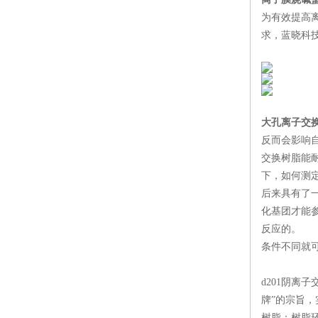
为有效提高
求，蓝晓科技
大孔离子交
反而会影响自
交换树脂能耐
下，如何测
后来具有了
化基团才能
反应的。 
条件不同就
d201阴离
牌”的宗旨，
树脂：树脂