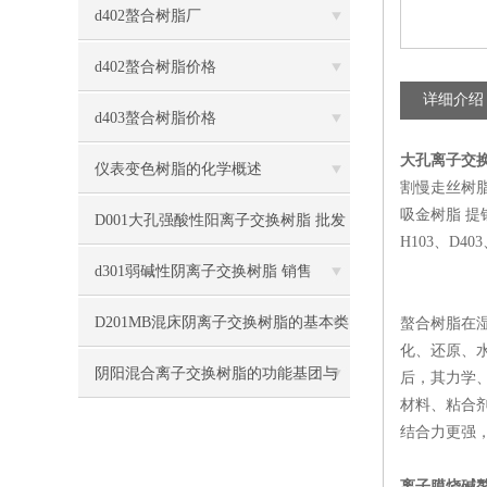
d402螯合树脂厂
d402螯合树脂价格
详细介绍
d403螯合树脂价格
大孔离子交
仪表变色树脂的化学概述
割慢走丝树脂
吸金树脂 提银
D001大孔强酸性阳离子交换树脂 批发
H103、D40
商价格
d301弱碱性阴离子交换树脂 销售
D201MB混床阴离子交换树脂的基本类
螯合树脂在
化、还原、
型介绍
阴阳混合离子交换树脂的功能基团与
后，其力学
材料、粘合
工作流程
结合力更强
离子膜烧碱