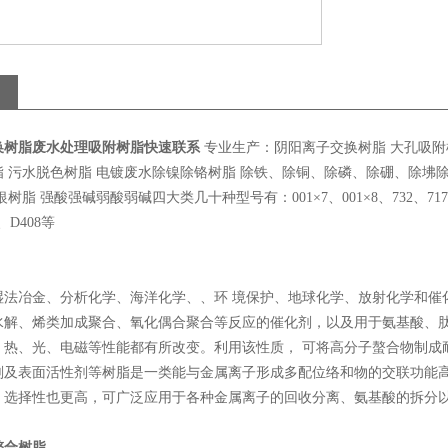
换树脂废水处理吸附树脂快速联系
专业生产：阴阳离子交换树脂 大孔吸附树
 污水脱色树脂 电镀废水除镍除铬树脂 除铁、除铜、除磷、除硼、除坲
树脂 强酸强碱弱酸弱碱四大类几十种型号有：001×7、001×8、732、717、201
3、D408等
湿法冶金、分析化学、海洋化学、、环 境保护、地球化学、放射化学和催
水解、烯类加成聚合、氧化偶合聚合等反应的催化剂，以及用于氨基酸、
、热、光、电磁等性能都有所改变。利用该性质， 可将高分子螯合物制成
剂及表面活性剂等树脂是一类能与金属离子形成多配位络和物的交联功能
，选择性也更高，可广泛应用于各种金属离子的回收分离、氨基酸的拆分
螯合树脂