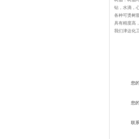
钻，水滴，
各种可烫树
具有精度高
我们津达化
您
您
联