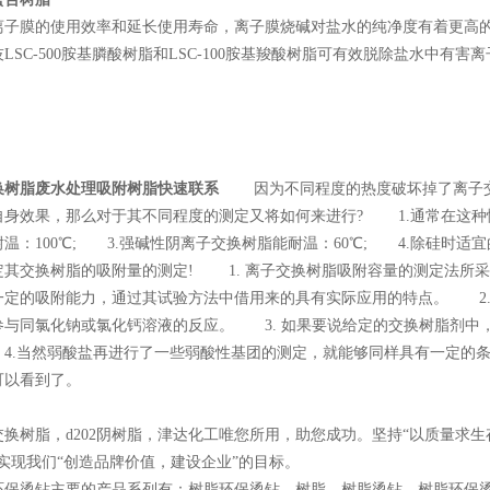
离子膜的使用效率和延长使用寿命，离子膜烧碱对盐水的纯净度有着更高
LSC-500胺基膦酸树脂和LSC-100胺基羧酸树脂可有效脱除盐水中有害离子
换树脂废水处理吸附树脂快速联系
因为不同程度的热度破坏掉了离子交
身效果，那么对于其不同程度的测定又将如何来进行? 1.通常在这种情
温：100℃; 3.强碱性阴离子交换树脂能耐温：60℃; 4.除硅时
定其交换树脂的吸附量的测定! 1. 离子交换树脂吸附容量的测定法所
一定的吸附能力，通过其试验方法中借用来的具有实际应用的特点。 2
参与同氯化钠或氯化钙溶液的反应。 3. 如果要说给定的交换树脂剂中
4.当然弱酸盐再进行了一些弱酸性基团的测定，就能够同样具有一定的
可以看到了。
子交换树脂，d202阴树脂，津达化工唯您所用，助您成功。坚持“以质量
实现我们“创造品牌价值，建设企业”的目标。
环保烫钻主要的产品系列有：树脂环保烫钻，树脂，树脂烫钻，树脂环保