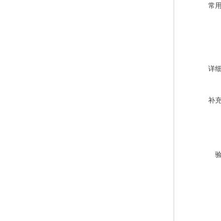
常
详
补