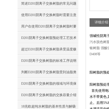
简述D201阴离子交换树脂的常见问题
相应解决方法
使用D201阴离子交换树脂时需要注意
详细介绍
的事项分享
用户在使用D201阴离子交换树脂时要
强碱性阴离
对其特性适当了解
D201阴离子交换树脂预处理工艺技术
污水脱色树脂
银树脂 强酸强碱
指南
超过D201阴离子交换树脂承受温度极
D408等
限值导致结构破坏
D201阴离子交换树脂的标准工序说明
判断D201阴离子交换树脂受到油脂类
阳树脂的预
污染程度方法概述
D201阴离子交换树脂的领域与环境保
阳树脂预处
首先使用饱
护
D201阴离子交换树脂的交换容量介绍
水不带黄色
;
止。后用
5%
18兆欧超纯水树脂的基本性质与解吸
水漂流至中