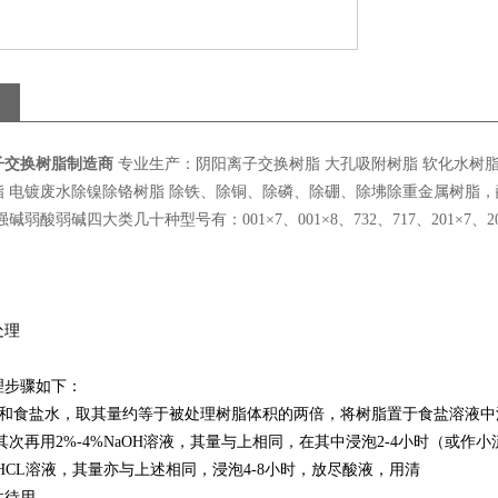
子交换树脂制造商
专业生产：阴阳离子交换树脂 大孔吸附树脂 软化水树脂 
 电镀废水除镍除铬树脂 除铁、除铜、除磷、除硼、除坲除重金属树脂，酸
弱酸弱碱四大类几十种型号有：001×7、001×8、732、717、201×7、201×4
处理
理步骤如下：
和食盐水，取其量约等于被处理树脂体积的两倍，将树脂置于食盐溶液中
其次再用
2%-4%NaOH
溶液，其量与上相同，在其中浸泡
2-4
小时（或作小
HCL
溶液，其量亦与上述相同，浸泡
4-8
小时，放尽酸液，用清
性待用。