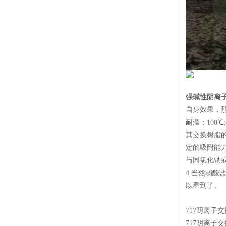
强碱性阴离
自身效果，那
耐温：100
其交换树脂
定的吸附能
与同氯化钠
4.当然弱
以看到了。
717阴离子
717阴离子