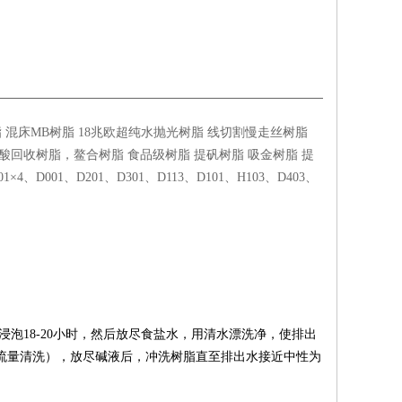
混床MB树脂 18兆欧超纯水抛光树脂 线切割慢走丝树脂
回收树脂，鳌合树脂 食品级树脂 提矾树脂 吸金树脂 提
、D001、D201、D301、D113、D101、H103、D403、
浸泡
18-20
小时，然后放尽食盐水，用清水漂洗净，使排出
流量清洗），放尽碱液后，冲洗树脂直至排出水接近中性为