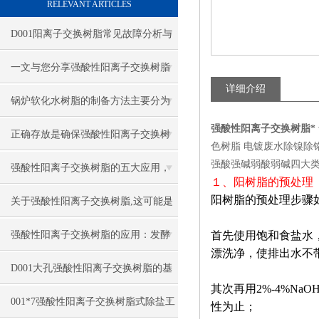
RELEVANT ARTICLES
D001阳离子交换树脂常见故障分析与
针对性解决方法分享
一文与您分享强酸性阳离子交换树脂
详细介绍
的常见问题相应解决方法
锅炉软化水树脂的制备方法主要分为
强酸性阳离子交换树脂*
这两大步骤
正确存放是确保强酸性阳离子交换树
色树脂 电镀废水除镍除
强酸强碱弱酸弱碱四大类几十种型
脂质量的关键
强酸性阳离子交换树脂的五大应用，
１、阳树脂的预处理
阳树脂的预处理步骤
你知道吗？
关于强酸性阳离子交换树脂,这可能是
一篇刷新你认知的文章
强酸性阳离子交换树脂的应用：发酵
首先使用饱和食盐水
漂洗净，使排出水不
工程师认知升级
D001大孔强酸性阳离子交换树脂的基
其次再用2%-4%N
本类型
001*7强酸性阳离子交换树脂式除盐工
性为止；