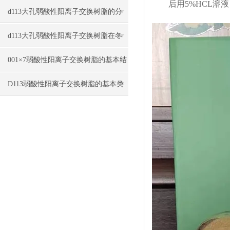
后用5%HCL溶液
法与清理
d113大孔弱酸性阳离子交换树脂的分
类与树脂类型
d113大孔弱酸性阳离子交换树脂在冬
季该怎么保存？
001×7弱酸性阳离子交换树脂的基本结
构与预处理
D113弱酸性阳离子交换树脂的基本类
型与介绍