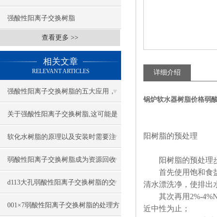
强酸性阳离子交换树脂
查看更多 >>
相关文章
RELEVANT ARTICLES
详细介绍
强酸性阳离子交换树脂的五大应用，
锅炉软水器树脂价格弱
你知道吗？
关于强酸性阳离子交换树脂,这可能是
阳树脂的预处理
一篇刷新你认知的文章
软化水树脂的原理以及安装时需要注
意什么？
弱酸性阳离子交换树脂成为资源回收
阳树脂的预处理步
首先使用饱和食盐水
与高纯制备的绿色技术核心
d113大孔弱酸性阳离子交换树脂的交
清水漂洗净，使排出
其次再用2%-4%N
换容量与耐用性
001×7弱酸性阳离子交换树脂的处理方
近中性为止；