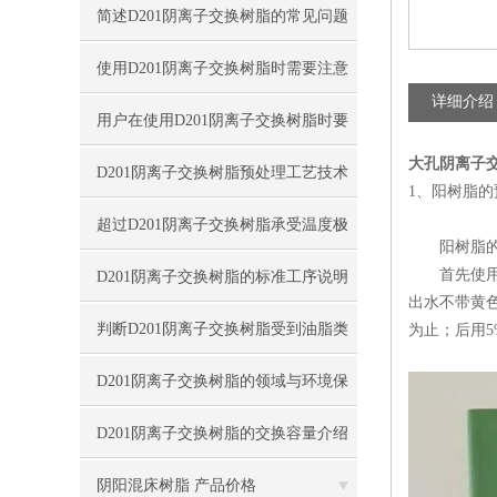
简述D201阴离子交换树脂的常见问题
相应解决方法
使用D201阴离子交换树脂时需要注意
详细介绍
的事项分享
用户在使用D201阴离子交换树脂时要
大孔阴离子
对其特性适当了解
D201阴离子交换树脂预处理工艺技术
1、阳树脂的
指南
超过D201阴离子交换树脂承受温度极
阳树脂的
限值导致结构破坏
首先使用饱
D201阴离子交换树脂的标准工序说明
出水不带黄色
判断D201阴离子交换树脂受到油脂类
为止；后用5
污染程度方法概述
D201阴离子交换树脂的领域与环境保
护
D201阴离子交换树脂的交换容量介绍
阴阳混床树脂 产品价格