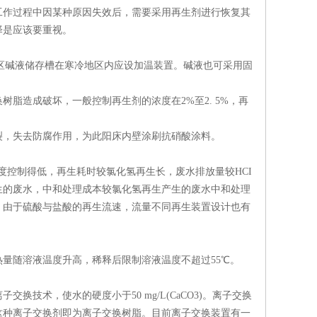
作过程中因某种原因失效后，需要采用再生剂进行恢复其
择是应该要重视。
。在寒冷地区碱液储存槽在寒冷地区内应设加温装置。碱液也可采用固
造成破坏，一般控制再生剂的浓度在2%至2. 5%，再
，失去防腐作用，为此阳床内壁涂刷抗硝酸涂料。
度控制得低，再生耗时较氯化氢再生长，废水排放量较HCI
产生的废水，中和处理成本较氯化氢再生产生的废水中和处理
理。由于硫酸与盐酸的再生流速，流量不同再生装置设计也有
随溶液温度升高，稀释后限制溶液温度不超过55℃。
术，使水的硬度小于50 mg/L(CaCO3)。离子交换
这种离子交换剂即为离子交换树脂。目前离子交换装置有一