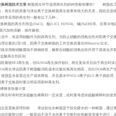
交换树脂技术文章
树脂再生环节选用再生剂的种类都有哪些? 树脂在工
力，再生剂的质量与津达离子交换树脂再生效果有很大的关系，因此在选
常采用的再生剂一般有以下几种：
树脂的再生剂有盐(NaCl)、酸(I-ICI, H2SO4)、碱(NaOH)等
要蒸汽加热溶解，操作麻烦。
中，有采用硝酸作为阳床再生剂。为防止硝酸的强氧化性对阳离子交换树脂
理论量的2至3倍，阳离子交换树脂的工作交换容量在800mol/m³左右。
采用耐硝酸腐蚀不锈钢材质，橡胶在硝酸的强氧化性作用下易老化开裂
盐酸再生剂区别
量较HCI再生低，但H2SO4再生操作较H。再生复杂并且由于再生时浓
SO4再生津达阳离子树脂酸消耗成本比氯化氢再生稍高，但H2SO4再生
使脱盐水装置总生产成本降低，并且废水中SO2-4离子比CI-离子易处
用离子交换器时要注明采用那种再生剂。
4稀释发热量计算
生时有时把浓硫酸先稀释到一定浓度，此时要考虑浓硫酸稀释时的发热量
念及置换原理剖析 津达软化水树脂是于软化硬水的一种树脂，通过离子交换技
的动态吸附过程，一般是由不溶于水的离子交换剂在电解质溶液中进行，