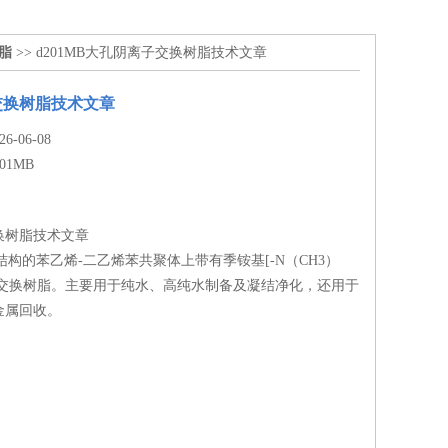
树脂
>> d201MB大孔阴离子交换树脂技术文章
交换树脂技术文章
-06-08
201MB
换树脂技术文章
孔结构的苯乙烯-二乙烯苯共聚体上带有季铵基[-N（CH3）
离子交换树脂。主要用于纯水、高纯水制备及凝结净化，还用于
金属回收。