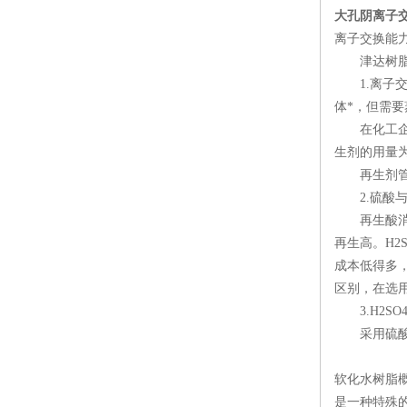
大孔阴离子
离子交换能
津达树脂经
1.离子交换
体*，但需
在化工企业
生剂的用量为
再生剂管路
2.硫酸与
再生酸消耗
再生高。H2
成本低得多，
区别，在选
3.H2SO
采用硫酸再
软化水树脂概
是一种特殊