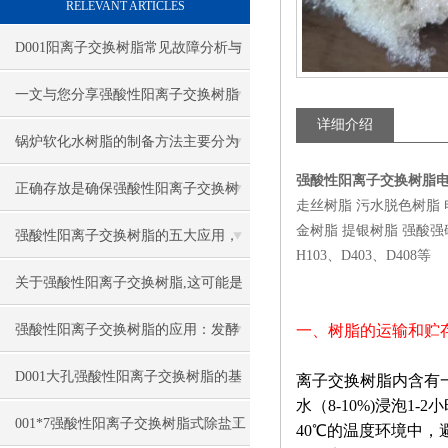
RELEVANT ARTICLES
D001阳离子交换树脂常见故障分析与
针对性解决方法分享
一文与您分享强酸性阳离子交换树脂
详细介绍
的常见问题相应解决方法
锅炉软化水树脂的制备方法主要分为
强酸性阳离子交换树脂
这两大步骤
正确存放是确保强酸性阳离子交换树
走丝树脂 污水脱色树脂
金树脂 提银树脂 强酸强碱弱
脂质量的关键
强酸性阳离子交换树脂的五大应用，
H103、D403、D408等
你知道吗？
关于强酸性阳离子交换树脂,这可能是
一篇刷新你认知的文章
强酸性阳离子交换树脂的应用：发酵
一、树脂的运输和贮
工程师认知升级
D001大孔强酸性阳离子交换树脂的基
离子交换树脂内含有
水（8-10%)浸泡
本类型
001*7强酸性阳离子交换树脂式除盐工
40℃的温度环境中