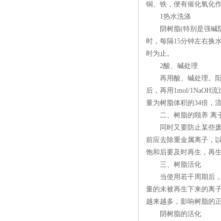
铜、铁，便有催化氧化
1热水洗涤
阴树脂(特别是强碱阴树
时，每隔15分钟左右换
时为止。
2酸、碱处理
再用酸、碱处理。阳树脂
后，再用1mol/1NaO
量为树脂体积的34倍，
二、树脂的颐养 离子
同时又要防止某些废水
前应去除重金属离子，
饱和后要及时再生，再
三、树脂活化
当使用若干周期后， 
量的未被再生下来的离子逐
越来越多，影响树脂的
阴树脂的活化