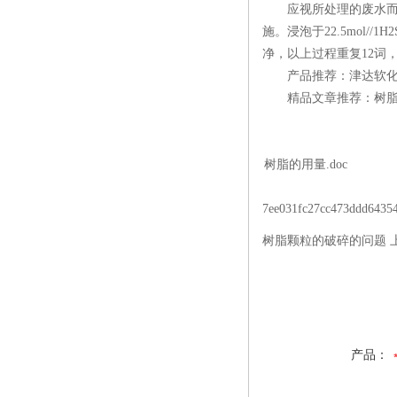
应视所处理的废水而异
施。浸泡于22.5mol/
净，以上过程重复12词，
产品推荐：津达软化树
精品文章推荐：树脂
树脂的用量.doc
7ee031fc27cc473ddd64354
树脂颗粒的破碎的问题 
产品：