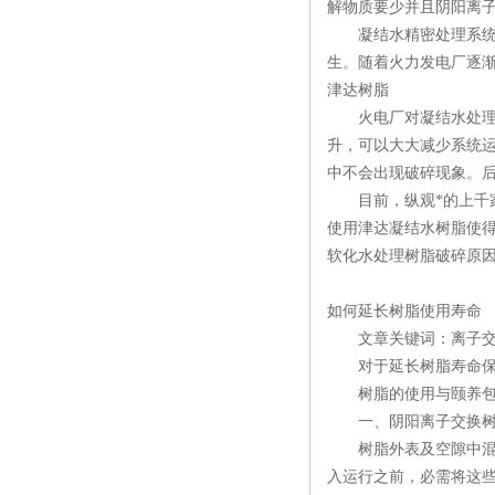
解物质要少并且阴阳离
凝结水精密处理系统主
生。随着火力发电厂逐
津达树脂
火电厂对凝结水处理树
升，可以大大减少系统
中不会出现破碎现象。
目前，纵观*的上千家
使用津达凝结水树脂使
软化水处理树脂破碎原因
如何延长树脂使用寿命
文章关键词：离子交换
对于延长树脂寿命保证
树脂的使用与颐养包
一、阴阳离子交换树脂
树脂外表及空隙中混掺
入运行之前，必需将这