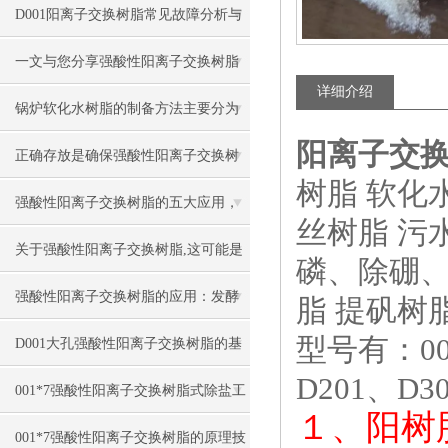
D001阳离子交换树脂常见故障分析与
针对性解决方法分享
一文与您分享强酸性阳离子交换树脂
详细介绍
的常见问题相应解决方法
锅炉软化水树脂的制备方法主要分为
阳离子交
这两大步骤
正确存放是确保强酸性阳离子交换树
树脂 软化
脂质量的关键
强酸性阳离子交换树脂的五大应用，
丝树脂 污
你知道吗？
关于强酸性阳离子交换树脂,这可能是
磷、除硼、
一篇刷新你认知的文章
强酸性阳离子交换树脂的应用：发酵
脂 提矾树
型号有：001
工程师认知升级
D001大孔强酸性阳离子交换树脂的基
D201、D3
本类型
001*7强酸性阳离子交换树脂式除盐工
１、阳树
艺的特点
001*7强酸性阳离子交换树脂的原理技