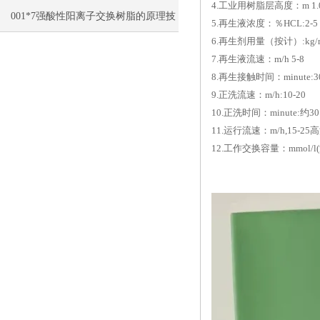
4.工业用树脂层高度：m 1.0-
艺的特点
001*7强酸性阳离子交换树脂的原理技
5.再生液浓度：％HCL:2-5 H2
6.再生剂用量（按计）:kg/m
术与应用
7.再生液流速：m/h 5-8
8.再生接触时间：minute:30
9.正洗流速：m/h:10-20
10.正洗时间：minute:约30
11.运行流速：m/h,15-25
12.工作交换容量：mmol/l(