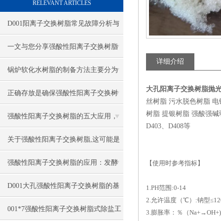
RELEVANT ARTICLES
D001阳离子交换树脂常见故障分析与
针对性解决方法分享
一文与您分享强酸性阳离子交换树脂
详细介绍
的常见问题相应解决方法
锅炉软化水树脂的制备方法主要分为
大孔阳离子交换树脂抛
这两大步骤
正确存放是确保强酸性阳离子交换树
丝树脂 污水脱色树脂 
树脂 提银树脂 强酸强碱弱酸弱
脂质量的关键
强酸性阳离子交换树脂的五大应用，
D403、D408等
你知道吗？
关于强酸性阳离子交换树脂,这可能是
一篇刷新你认知的文章
强酸性阳离子交换树脂的应用：发酵
【使用时参考指标】
工程师认知升级
D001大孔强酸性阳离子交换树脂的基
1.PH范围:0-14
2.允许温度（℃）:钠型≤12
本类型
001*7强酸性阳离子交换树脂式除盐工
3.膨胀率：％（Na+→OH+)