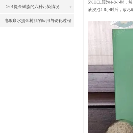
5%HCL浸泡4-8小时
方式
D301提金树脂的六种污染情况
液浸泡4-8小时后，放
电镀废水提金树脂的应用与硬化过程