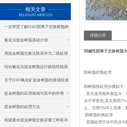
相关文章
RELEVANT ARTICLES
一文带您了解D301阴离子交换树脂的
详细介绍
交换容量
氰化法提金树脂基础介绍
弱碱性阴离子交换树脂
用提金树脂交换法除汞作为二级处理
系统可提高生产能力
结合氰化法提金树脂运行曲线性能采
阳树脂的预处理
用合适双室浮动床结构
关于D301氰化矿提金树脂的领域组成
阳树脂预处理步骤如下
提金树脂的应用领域与其中的作用
首先使用饱和食盐水，取
水不带黄色;其次再用2
提金树脂的处理方法
止。后用5%HCL溶液
阴树脂的预处理
电镀废水提金树脂交换容量三种表示
其预处理方法中的步与