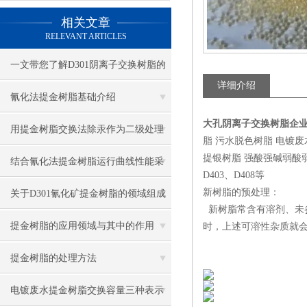
相关文章
RELEVANT ARTICLES
一文带您了解D301阴离子交换树脂的
详细介绍
交换容量
氰化法提金树脂基础介绍
大孔阴离子交换树脂企
用提金树脂交换法除汞作为二级处理
脂 污水脱色树脂 电镀
提银树脂 强酸强碱弱酸弱碱四大
系统可提高生产能力
结合氰化法提金树脂运行曲线性能采
D403、D408等
用合适双室浮动床结构
新树脂的预处理：
关于D301氰化矿提金树脂的领域组成
新树脂常含有溶剂、未
提金树脂的应用领域与其中的作用
时，上述可溶性杂质就
提金树脂的处理方法
电镀废水提金树脂交换容量三种表示