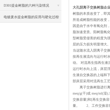
方式
D301提金树脂的六种污染情况
大孔阴离子交换树脂企
树脂的本质改变了，即
电镀废水提金树脂的应用与硬化过程
所造成树脂性能的改变
因是由于水中有氧化剂
脂加速变质。阳树脂氧
型树脂受侵害的程度为强
层的压力损失明显增大
当这随水流入阴离子交
按再生液流向与运行时
动。 对流再生指再生
运行时水向上流，床层
生液自交换器的上端和
部床层采用对流再生工
离子交换树脂进行离子
meq/g(干)或 meq
交换容量]和[再生交换
量。 2、工作交换容