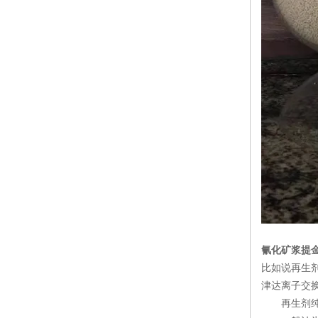
氰化矿浆提
比如说再生
津达离子交
再生剂纯