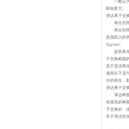
一般认为盐
影响更大。
津达离子交
再生剂用
再生剂用量
是指投入的
位g/mol。
提高再生剂
子交换树脂
高于逆流再
液再往下流
分的再生，
津达离子交
津达树脂再
程度高的树
子交换的，
关于津达软