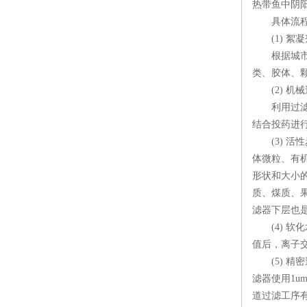
热带鱼中阴
具体流程
(1) 絮凝
根据城市管
类、胶体、
(2) 机械
利用过滤器
结合投药进
(3) 活
体微粒、有
形状和大小的
质、煤质、
滤器下层也
(4) 软
值后，离子
(5) 精密
滤器使用1u
道过滤工序