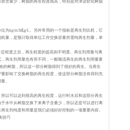
质含量少，树脂的再生程度就高，特别是对津达软化树脂
kg/m3或g/L。另外常用的一个指标是再生剂比耗，它
剂耗量，是预计取得单位工作交换容量所需纯再生剂量，单
一定程度之后，再生程度的提高则不明显。再生剂用量与离
式，再生剂用量也有所不同，一般顺流再生的再生剂用量要
效的树脂，所以这一部分树脂得到了很好的再生。当再生
严重影响了交换树脂的再生程度，使这部分树脂没有得到充
用量。
所以可以达到很高的再生程度，运行时水后和这部分再生
由于水中从树脂交换下来离子含量少，所以还是可以进行离
水再生剂纯度和用量是我们必须好好控制的一项重要内容。
换技巧