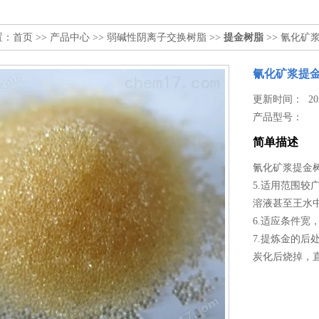
置：
首页
>>
产品中心
>>
弱碱性阴离子交换树脂
>>
提金树脂
>> 氰化
氰化矿浆提
更新时间： 2026
产品型号：
简单描述
氰化矿浆提金
5.适用范围
溶液甚至王水
6.适应条件宽
7.提炼金的
炭化后烧掉，