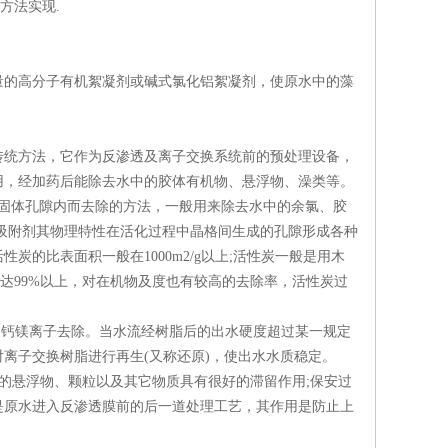
方法实现.
的高分子有机絮凝剂或碱式氯化铝絮凝剂，使原水中的藻
统方法，它作为反渗透及离子交换系统前的预处理设备，
用，经加药后能除去水中的胶体有机物、悬浮物、澡类等。
在固体孔隙内而去除的方法，一般用来除去水中的余氯、胶
吸附剂其物理特性在活化过程中晶格间生成的孔隙形成各种
的比表面积一般在1000m2/g以上;活性炭一般是用木
达99%以上，对在机物及度也有较高的去除率，活性炭过
的钙镁离子去除。当水流经树脂后的出水硬度超过某一规定
离子交换树脂进行再生(又称还原)，使出水水质稳定。
中的悬浮物、颗粒以及其它物质具有很好的滞留作用;保安过
它是原水进入反渗透膜前的后一道处理工艺，其作用是防止上