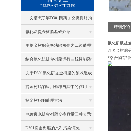
相关文章
RELEVANT ARTICLES
一文带您了解D301阴离子交换树脂的
详细介绍
交换容量
氰化法提金树脂基础介绍
氰化矿浆提
用提金树脂交换法除汞作为二级处理
该吸金树脂
*络合物有
系统可提高生产能力
结合氰化法提金树脂运行曲线性能采
用合适双室浮动床结构
关于D301氰化矿提金树脂的领域组成
提金树脂的应用领域与其中的作用
提金树脂的处理方法
电镀废水提金树脂交换容量三种表示
方式
D301提金树脂的六种污染情况