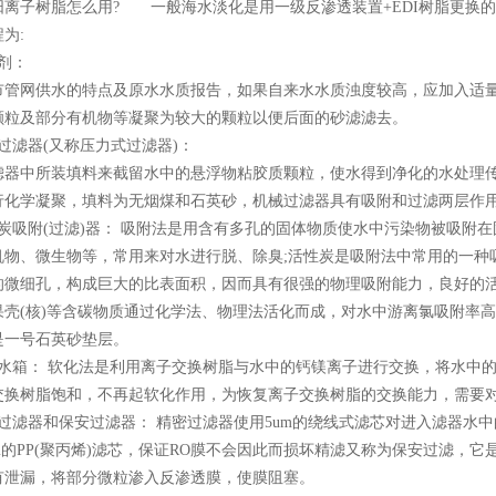
阳离子树脂怎么用? 一般海水淡化是用一级反渗透装置+EDI树脂更换的
为:
剂：
网供水的特点及原水水质报告，如果自来水水质浊度较高，应加入适量
颗粒及部分有机物等凝聚为较大的颗粒以便后面的砂滤滤去。
过滤器(又称压力式过滤器)：
中所装填料来截留水中的悬浮物粘胶质颗粒，使水得到净化的水处理传
行化学凝聚，填料为无烟煤和石英砂，机械过滤器具有吸附和过滤两层作
性炭吸附(过滤)器： 吸附法是用含有多孔的固体物质使水中污染物被吸附
机物、微生物等，常用来对水进行脱、除臭;活性炭是吸附法中常用的一种
微细孔，构成巨大的比表面积，因而具有很强的物理吸附能力，良好的活性炭
果壳(核)等含碳物质通过化学法、物理法活化而成，对水中游离氯吸附率高
是一号石英砂垫层。
化水箱： 软化法是利用离子交换树脂与水中的钙镁离子进行交换，将水中
交换树脂饱和，不再起软化作用，为恢复离子交换树脂的交换能力，需要对
过滤器和保安过滤器： 精密过滤器使用5um的绕线式滤芯对进入滤器水
m的PP(聚丙烯)滤芯，保证RO膜不会因此而损坏精滤又称为保安过滤，
有泄漏，将部分微粒渗入反渗透膜，使膜阻塞。