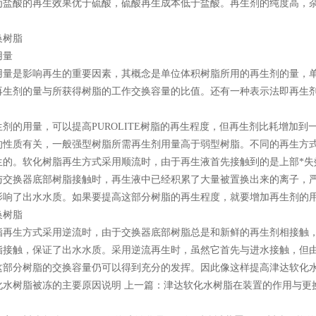
酸的再生效果优于硫酸，硫酸再生成本低于盐酸。再生剂的纯度高，杂
换树脂
量
是影响再生的重要因素，其概念是单位体积树脂所用的再生剂的量，单位为
再生剂的量与所获得树脂的工作交换容量的比值。还有一种表示法即再生
的用量，可以提高PUROLITE树脂的再生程度，但再生剂比耗增加到
的性质有关，一般强型树脂所需再生剂用量高于弱型树脂。不同的再生方
生的。软化树脂再生方式采用顺流时，由于再生液首先接触到的是上部*失
与交换器底部树脂接触时，再生液中已经积累了大量被置换出来的离子，
影响了出水水质。如果要提高这部分树脂的再生程度，就要增加再生剂的
换树脂
生方式采用逆流时，由于交换器底部树脂总是和新鲜的再生剂相接触，
脂接触，保证了出水水质。采用逆流再生时，虽然它首先与进水接触，但
这部分树脂的交换容量仍可以得到充分的发挥。因此像这样提高津达软化
化水树脂被冻的主要原因说明 上一篇：津达软化水树脂在装置的作用与更