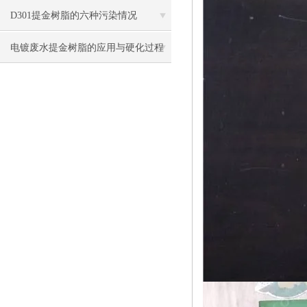
方式
D301提金树脂的六种污染情况
电镀废水提金树脂的应用与硬化过程