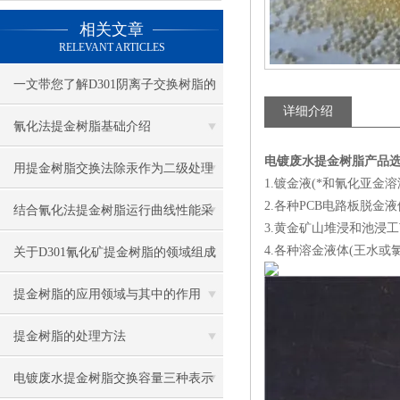
相关文章
RELEVANT ARTICLES
一文带您了解D301阴离子交换树脂的
详细介绍
交换容量
氰化法提金树脂基础介绍
电镀废水提金树脂产品
用提金树脂交换法除汞作为二级处理
1.镀金液(*和氰化亚金
2.各种PCB电路板脱金
系统可提高生产能力
结合氰化法提金树脂运行曲线性能采
3.黄金矿山堆浸和池浸
用合适双室浮动床结构
4.各种溶金液体(王水或
关于D301氰化矿提金树脂的领域组成
提金树脂的应用领域与其中的作用
提金树脂的处理方法
电镀废水提金树脂交换容量三种表示