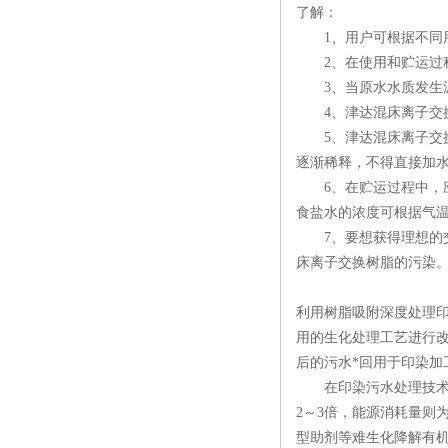
了解：
1、用户可根据不同用
2、在使用和贮运过程
3、当原水水质发生波
4、津达混床离子交换
5、津达混床离子交换
逐渐稀释，不得直接加
6、在贮运过程中，应
食盐水的浓度可根据气温
7、要想获得理想的交
床离子交换树脂的污染
利用树脂吸附深度处理
用的生化处理工艺进行
后的污水*回用于印染加
在印染污水处理技术及
2～3倍，能源消耗量则
型助剂等难生化降解有机