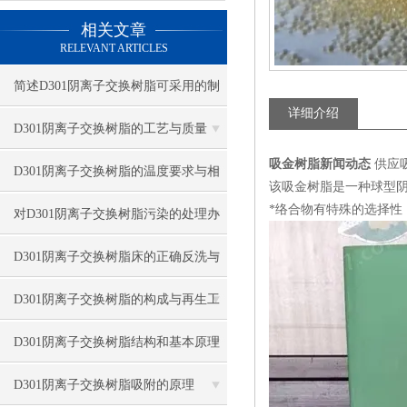
相关文章
RELEVANT ARTICLES
简述D301阴离子交换树脂可采用的制
详细介绍
备方法
D301阴离子交换树脂的工艺与质量
吸金树脂新闻动态
供应
D301阴离子交换树脂的温度要求与相
该吸金树脂是一种球型
*络合物有特殊的选择性
关因素
对D301阴离子交换树脂污染的处理办
法及防止措施
D301阴离子交换树脂床的正确反洗与
再生方法
D301阴离子交换树脂的构成与再生工
艺
D301阴离子交换树脂结构和基本原理
D301阴离子交换树脂吸附的原理