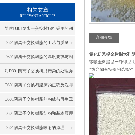
相关文章
RELEVANT ARTICLES
简述D301阴离子交换树脂可采用的制
详细介绍
备方法
D301阴离子交换树脂的工艺与质量
氰化矿浆提金树脂大孔
D301阴离子交换树脂的温度要求与相
该吸金树脂是一种球型
*络合物有特殊的选择性
关因素
对D301阴离子交换树脂污染的处理办
法及防止措施
D301阴离子交换树脂床的正确反洗与
再生方法
D301阴离子交换树脂的构成与再生工
艺
D301阴离子交换树脂结构和基本原理
D301阴离子交换树脂吸附的原理