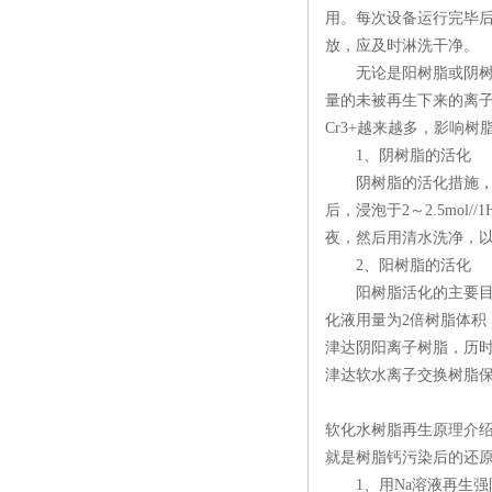
用。每次设备运行完毕
放，应及时淋洗干净。
无论是阳树脂或阴树脂
量的未被再生下来的离子
Cr3+越来越多，影响
1、阴树脂的活化
阴树脂的活化措施，应
后，浸泡于2～2.5mol
夜，然后用清水洗净，以上
2、阳树脂的活化
阳树脂活化的主要目的是
化液用量为2倍树脂体积，
津达阴阳离子树脂，历时一
津达软水离子交换树脂保
软化水树脂再生原理介
就是树脂钙污染后的还
1、用Na溶液再生强