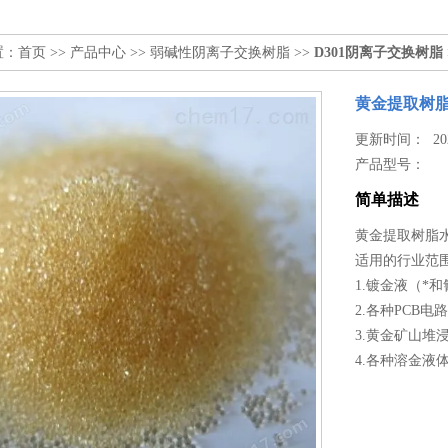
置：
首页
>>
产品中心
>>
弱碱性阴离子交换树脂
>>
D301阴离子交换树脂
黄金提取树
更新时间： 2026
产品型号：
简单描述
黄金提取树脂
适用的行业范
1.镀金液（*
2.各种PCB
3.黄金矿山
4.各种溶金液