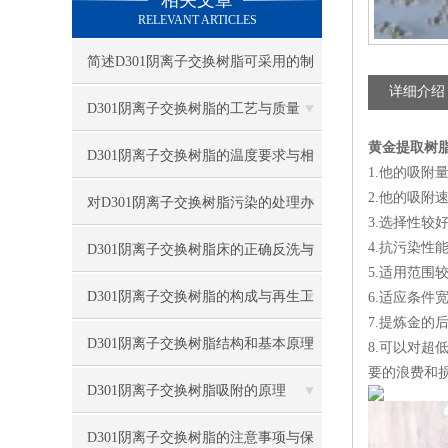
相关文章
RELEVANT ARTICLES
简述D301阴离子交换树脂可采用的制
详细介绍
备方法
D301阴离子交换树脂的工艺与质量
黄金提取树
D301阴离子交换树脂的温度要求与相
1.他的吸附
2.他的吸
关因素
对D301阴离子交换树脂污染的处理办
3.选择性较
法及防止措施
4.抗污染
D301阴离子交换树脂床的正确反洗与
5.适用范
再生方法
D301阴离子交换树脂的构成与再生工
6.适应条件
7.提炼金
艺
D301阴离子交换树脂结构和基本原理
8.可以对超
要的浪费和
D301阴离子交换树脂吸附的原理
D301阴离子交换树脂的注意事项与保