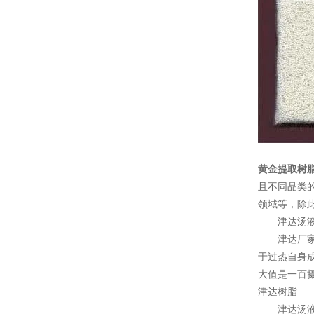
黄金提取树
且不同品类
领域等，除
津达汤液
津达厂家旗
于过热自身
大值是一百
津达树脂
津达汤液