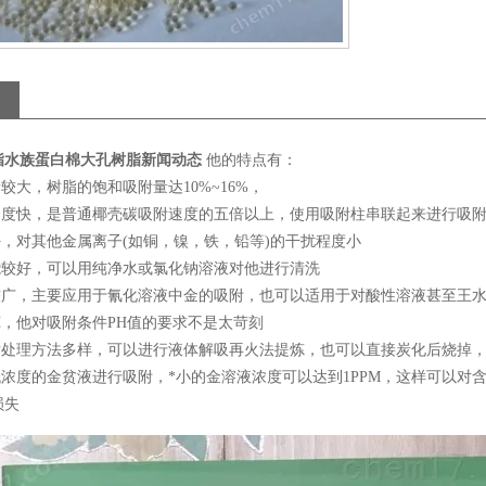
脂水族蛋白棉大孔树脂新闻动态
他的特点有：
量较大，树脂的饱和吸附量达10%~16%，
附速度快，是普通椰壳碳吸附速度的五倍以上，使用吸附柱串联起来进行吸
好，对其他金属离子(如铜，镍，铁，铅等)的干扰程度小
性能较好，可以用纯净水或氯化钠溶液对他进行清洗
围较广，主要应用于氰化溶液中金的吸附，也可以适用于对酸性溶液甚至王
宽，他对吸附条件PH值的要求不是太苛刻
的后处理方法多样，可以进行液体解吸再火法提炼，也可以直接炭化后烧掉
低浓度的金贫液进行吸附，*小的金溶液浓度可以达到1PPM，这样可以
损失