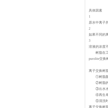
具体因素
1
原水中离子
2
如果不同的
3
溶液的浓度
树脂在工业
puroli
离子交换树
①树脂颜发
②树脂的交
③出水水质
④再生单
⑤清洗时间
离子交换树