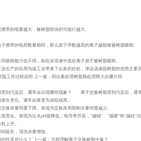
所携带的电量越大，被树脂除掉的可能行越大。
离子携带的电荷数量相同，那么原子序数越高的离子越能够被树脂吸附。
不同吸附能力也不同，则在浓溶液中低价离子易于被树脂吸附。
生产的应用为该工业带来了众多的好处，津达汤液脱树脂的优势主要呈
te交换树脂工作过程说明 上一篇：同位素处理树脂预处理两大步骤介绍
脂受到污染后，通常会出现哪些现象？ 离子交换树脂受到污染后，通
生变化。通常由黄变为深棕或黑。
换容量明显下降。表现为交换床周期制水量明显减少。
恶化。表现为出水pH值降低，电导率升高，“漏钠”、“漏硬”和“漏硅”
耗上升。
延长，清洗水量增加。
脂的性质是什么？ 上一篇：怎样理解离子交换树脂中毒？