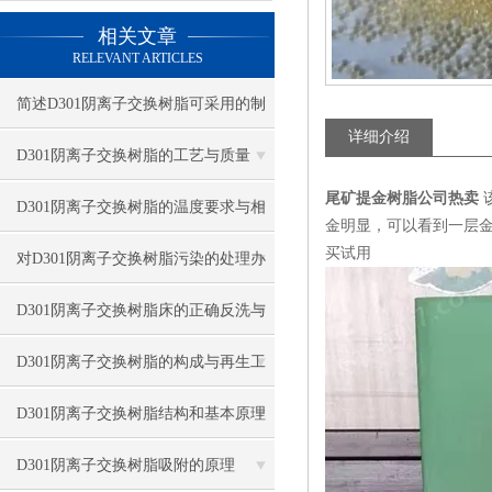
相关文章
RELEVANT ARTICLES
简述D301阴离子交换树脂可采用的制
详细介绍
备方法
D301阴离子交换树脂的工艺与质量
尾矿提金树脂公司热卖
D301阴离子交换树脂的温度要求与相
金明显，可以看到一层金
买试用
关因素
对D301阴离子交换树脂污染的处理办
法及防止措施
D301阴离子交换树脂床的正确反洗与
再生方法
D301阴离子交换树脂的构成与再生工
艺
D301阴离子交换树脂结构和基本原理
D301阴离子交换树脂吸附的原理