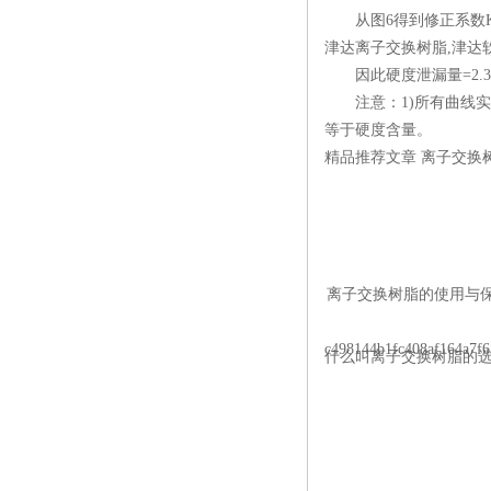
从图6得到修正系数K1=
津达离子交换树脂,津达
因此硬度泄漏量=2.3×1.1
注意：1)所有曲线实际
等于硬度含量。
精品推荐文章 离子交换
离子交换树脂的使用与保养 
c498144b1fc408af164a7f6
什么叫离子交换树脂的选