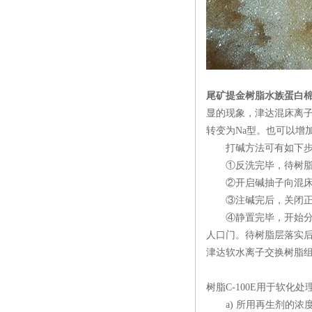
尾矿提金树脂水族蛋白
显的现象，津达混床离
转变为Na型。也可以增
打碱方法可有如下步
①反洗完毕，待树脂落实
②开启碱抽子向混床内注入
③注碱完后，关闭正洗排
④静置完毕，开始分层
人口门。待树脂层落实
津达软水离子交换树脂组
树脂C-100E用于软
a) 所用再生剂的浓度