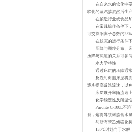
在自来水的软化中要求
软化的蒸汽掺混然后生产
在酿造行业或食品加工用
在常规操作条件下，硬度
可交换阳离子总数的25
在较宽的运行条件下，
压降与颗粒分布、床层深
压降与流速的关系可参阅
水力学特性
通过床层的压降通常受
反洗时树脂床层将膨胀
逐步提高反洗流速，以
床层展开率随流速上升
化学稳定性及耐温
Purolite C-
裂，这将导致树脂含水
与所有苯乙烯磺化树脂一
120℃时趋向于水解