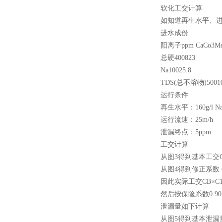
软化工交计算
如知道再生水平、进水
进水成份
阳离子ppm CaCo3Meq/lg
总硬400823
Na10025.8
TDS(总不溶物)500102
运行条件
再生水平：160g/l Na
运行流速：25m/h
泄漏终点：5ppm
工交计算
从图3得到基本工交CB,@160
从图4得到修正系数 C1=0.
因此实际工交CB×C1=1.3
然后按保险系数0.90计算，
泄漏量如下计算
从图5得到基本泄漏量=2.