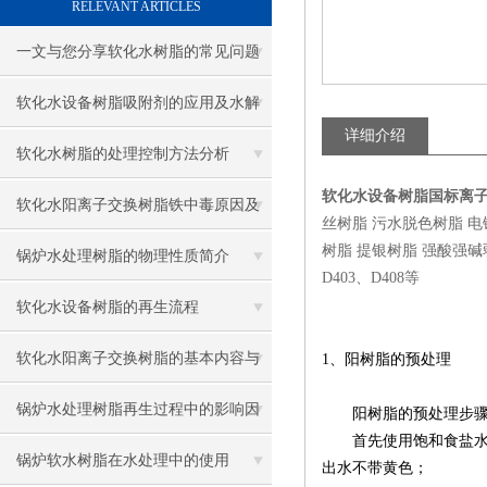
RELEVANT ARTICLES
一文与您分享软化水树脂的常见问题
相应解决方法
软化水设备树脂吸附剂的应用及水解
详细介绍
反应
软化水树脂的处理控制方法分析
软化水设备树脂国标离
软化水阳离子交换树脂铁中毒原因及
丝树脂 污水脱色树脂 
树脂 提银树脂 强酸强碱弱酸弱
检验方法介绍
锅炉水处理树脂的物理性质简介
D403、D408等
软化水设备树脂的再生流程
软化水阳离子交换树脂的基本内容与
1、
阳树脂的预处理
分析
锅炉水处理树脂再生过程中的影响因
阳树脂的预处理步
首先使用饱和食盐水，
素
锅炉软水树脂在水处理中的使用
出水不带黄色
；