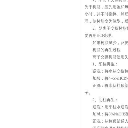
为干树脂，应先用饱和氯
小时，并不时搅拌。然后
理，使树脂变为氢型，后用
2、阴离子交换树脂预处
要再用HCl处理。
如果树脂量少，及要求
树脂的再生过程
离子交换树脂使用失效
1、阳柱再生：
逆洗：将水从交换柱底
加酸：将4~5%HCl
正洗：将水从柱顶部通入
子。
2、阴柱再生：
逆洗：用阳柱水逆洗，
加碱：将5%NaOH溶
正洗：从柱顶部通入阳柱