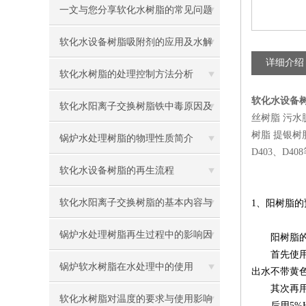
一文与您分享软化水树脂的常见问题
相应解决方法
软化水设备树脂吸附剂的应用及水解
详细介绍
反应
软化水树脂的处理控制方法分析
软化水设备
软化水阳离子交换树脂铁中毒原因及
丝树脂 污水
树脂 提银树脂
检验方法介绍
锅炉水处理树脂的物理性质简介
D403、D40
软化水设备树脂的再生流程
软化水阳离子交换树脂的基本内容与
1、
阳树脂的
分析
锅炉水处理树脂再生过程中的影响因
阳树脂
首先使用饱
素
锅炉软水树脂在水处理中的使用
出水不带黄
其次再用
软化水树脂对温度的要求与使用影响
后用5%