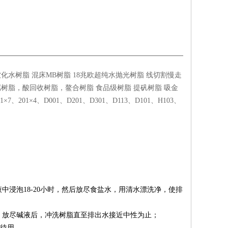
化水树脂 混床MB树脂 18兆欧超纯水抛光树脂 线切割慢走
树脂，酸回收树脂，鳌合树脂 食品级树脂 提矾树脂 吸金
201×4、D001、D201、D301、D113、D101、H103、
泡18-20小时，然后放尽食盐水，用清水漂洗净，使排
洗），放尽碱液后，冲洗树脂直至排出水接近中性为止
；
性待用。