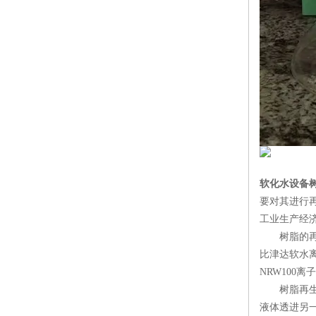
软化水设备
要对其进行
工业生产经
树脂的再生
比津达软水
NRW10
树脂再生时
液体透进另