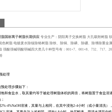
树脂国标离子树脂长期供应
专业生产：阴阳离子交换树脂 大孔吸附树脂 软
脱色树脂 电镀废水除镍除铬树脂 除铁、除铜、除磷、除硼、除坲除重金属
 强酸强碱弱酸弱碱四大类几十种型号有：001×7、001×8、732、717、201×7、
8等
预处理
的预处理步骤如下：
和食盐水，取其量约等于被处理树脂体积的两倍，将树脂置于食盐溶液中浸
色
；
2%-4%NaOH溶液，其量与上相同，在其中浸泡2-4小时（或小量清
HCL溶液，其量亦与上述相同，浸泡4-8小时，放尽酸液，用清水漂至中